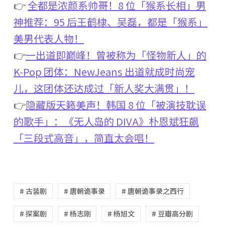
👉
全都是浓颜系帅哥！8 位「猴系长相」男
神推荐：95 后王鹤棣、吴磊，都是「猴系」
美男代表人物！
👉
一出道即巅峰！曾被称为「怪物新人」的
K-Pop 团体：NewJeans 出道就成时尚宠
儿，这团体还达成过「新人奖大满贯」！
👉
隐藏版天籁美声！韩国 8 位「被演技耽误
的歌手」：《无人岛的 DIVA》朴恩斌狂飙
「三段式高音」，简直太会唱！
# 古装剧
# 唐朝诡事录
# 唐朝诡事录之西行
# 探案剧
# 杨志刚
# 杨旭文
# 豆瓣高分剧