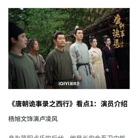
《唐朝诡事录之西行》看点1：演员介绍
杨旭文饰演卢凌风
身为范阳卢氏的后代，他是长安金吾卫中郎