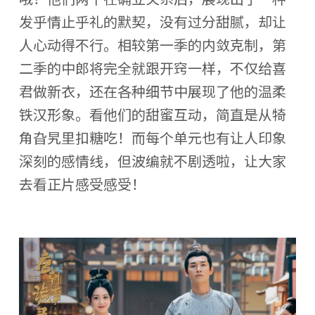
发乎情止乎礼的默契，没有过分甜腻，却让
人心动得不行。相较第一季的内敛克制，第
二季的中郎将完全就跟开窍一样，不仅给喜
君做新衣，还在各种细节中展现了他的温柔
铁汉形象。看他们的甜蜜互动，简直是从犄
角旮旯里扣糖吃！而每个单元也有让人印象
深刻的感情线，但波编就不剧透啦，让大家
去看正片感受感受！