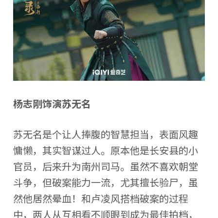
杨志刚饰演苏无名
苏无名是个让人捧腹的智慧担当，表面风趣
慵懒，其实智谋过人。原本他是长安县的小
官员，后来升为南州司马。虽然不喜欢朝堂
斗争，但破案能力一流，尤其擅长验尸，虽
然他居然晕血！和卢凌风搭档破案的过程
中，两人从互相看不顺眼到成为最佳拍档，