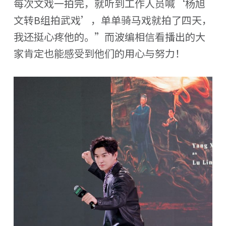
每次文戏一拍完，就听到工作人员喊‘杨旭
文转B组拍武戏’，单单骑马戏就拍了四天，
我还挺心疼他的。”而波编相信看播出的大
家肯定也能感受到他们的用心与努力！