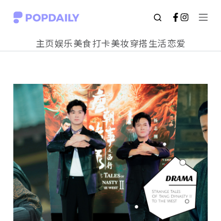
S
k
主页
娱乐
美食
打卡
美妆
穿搭
生活
恋爱
i
p
t
o
c
o
n
t
e
n
t