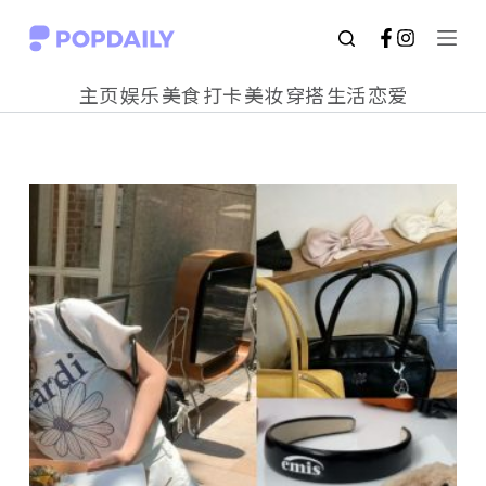
S
k
主页
娱乐
美食
打卡
美妆
穿搭
生活
恋爱
i
p
t
o
c
o
n
t
e
n
t