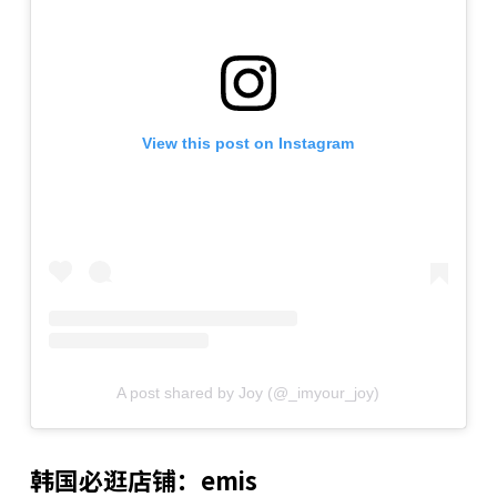
View this post on Instagram
A post shared by Joy (@_imyour_joy)
韩国必逛店铺：emis