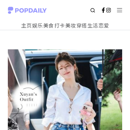
S
k
主页
娱乐
美食
打卡
美妆
穿搭
生活
恋爱
i
p
t
o
c
o
n
t
e
n
t