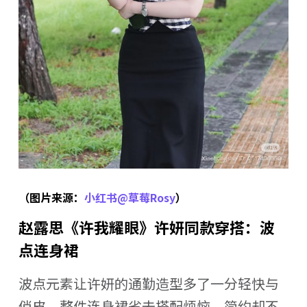
（图片来源：
小红书@草莓Rosy
）
赵露思《许我耀眼》许妍同款穿搭：波
点连身裙
波点元素让许妍的通勤造型多了一分轻快与
俏皮。整件连身裙省去搭配烦恼，简约却不