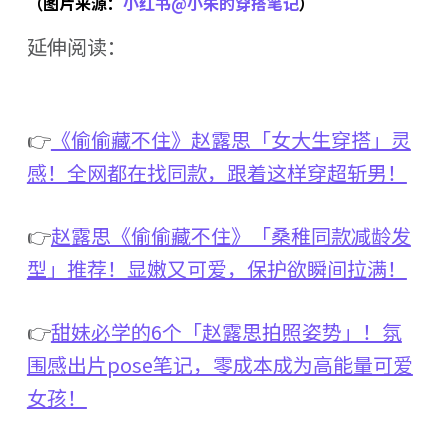
（图片来源：
小红书@小朱的穿搭笔记
）
延伸阅读：
👉
《偷偷藏不住》赵露思「女大生穿搭」灵
感！全网都在找同款，跟着这样穿超斩男！
👉
赵露思《偷偷藏不住》「桑稚同款减龄发
型」推荐！显嫩又可爱，保护欲瞬间拉满！
👉
甜妹必学的6个「赵露思拍照姿势」！氛
围感出片pose笔记，零成本成为高能量可爱
女孩！