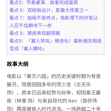
看点5：节奏紧凑、故事完成度高
看点 6：双结局设计，是最大惊喜之一
看点 7：结局不是终点，电影埋下的伏笔让
人忍不住期待下一步
看点 8：票房表现超亮眼
看点9：「寡人笑咗」梗进化！最新潮流用语
变成「寡人嬲咗」
故事大纲
电影以「秦灭六国」的历史关键时期为背景
展开。隐居田园多年的项少龙（古天乐
饰），原本已远离权势与纷争，却因秦王嬴
政（林峯 饰）与来自现代的 Ken（苗侨伟
饰）再度被卷入时代洪流。一场跨越二十年