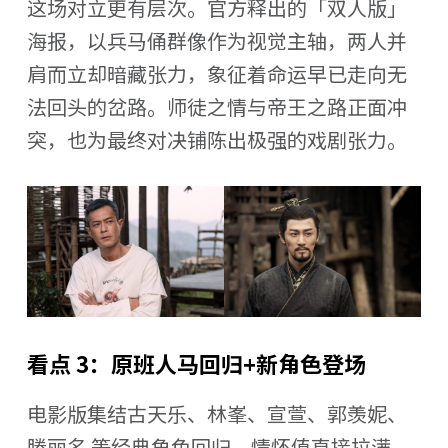
这场对立更有层次。官方释出的「双人版」
海报，以兵马俑群像作为视觉主轴，两人并
肩而立却暗藏张力，象征着命运早已走向无
法回头的岔路。师徒之情与帝王之路正面冲
突，也为最终对决铺陈出极强的戏剧张力。
看点 3：原班人马回归+新角色登场
电影版集结古天乐、林峯、宣萱、郭羡妮、
滕丽名 等经典角色回归，情怀值直接拉满。