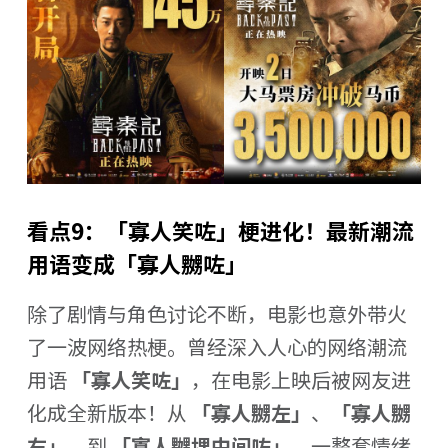
看点9：「寡人笑咗」梗进化！最新潮流
用语变成「寡人
嬲
咗
」
除了剧情与角色讨论不断，电影也意外带火
了一波网络热梗。曾经深入人心的网络潮流
用语
「寡人笑咗」
，在电影上映后被网友进
化成全新版本！从
「寡人嬲左」
、
「寡人嬲
右」
，到
「寡人嬲埋中间咗」
，一整套情绪