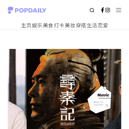
S
k
主页
娱乐
美食
打卡
美妆
穿搭
生活
恋爱
i
p
t
o
c
o
n
t
e
n
t