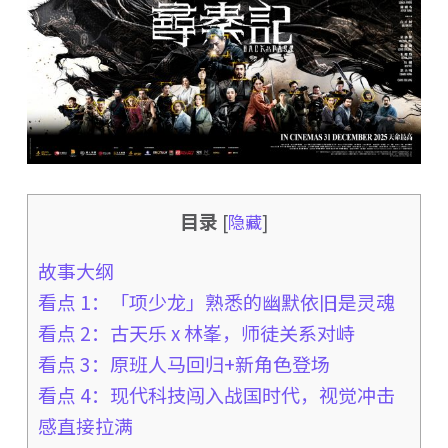
目录
[
隐藏
]
故事大纲
看点 1：「项少龙」熟悉的幽默依旧是灵魂
看点 2：古天乐 x 林峯，师徒关系对峙
看点 3：原班人马回归+新角色登场
看点 4：现代科技闯入战国时代，视觉冲击
感直接拉满