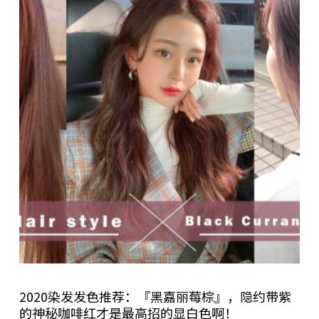
2020染发发色推荐：『黑嘉丽莓棕』，隐约带紫
的神秘咖啡红才是最高招的显白色啊！