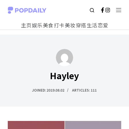
S
k
主页
娱乐
美食
打卡
美妆
穿搭
生活
恋爱
i
p
t
o
c
Hayley
o
n
JOINED: 2019.08.02
ARTICLES: 111
t
e
n
t