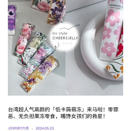
台湾超人气高颜的「低卡蒟蒻冻」来马啦！零罪
恶、无负担果冻零食，嘴馋女孩们的救星！
JUVORY六月
2024.05.23