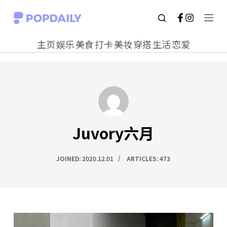
S
k
主页
娱乐
美食
打卡
美妆
穿搭
生活
恋爱
i
p
t
o
c
Juvory六月
o
n
JOINED: 2020.12.01
ARTICLES: 473
t
e
n
t