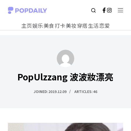
S
k
主页
娱乐
美食
打卡
美妆
穿搭
生活
恋爱
i
p
t
o
c
PopUlzzang 波波妝漂亮
o
n
JOINED: 2019.12.09
ARTICLES: 46
t
e
n
t