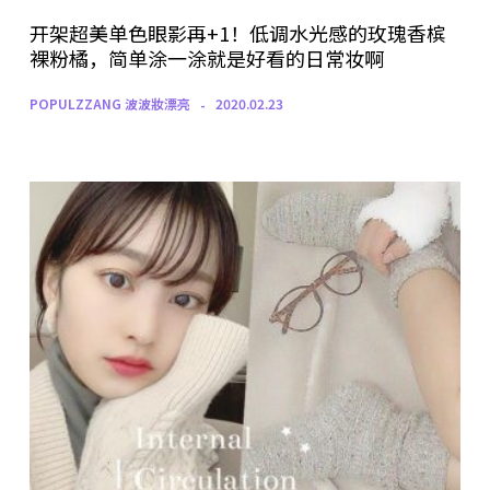
开架超美单色眼影再+1！低调水光感的玫瑰香槟
裸粉橘，简单涂一涂就是好看的日常妆啊
POPULZZANG 波波妝漂亮
2020.02.23