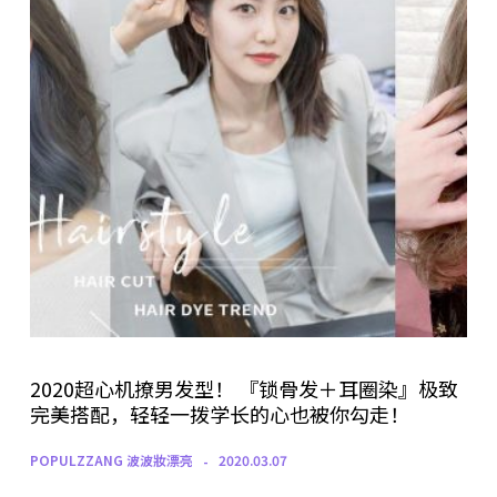
2020超心机撩男发型！ 『锁骨发＋耳圈染』极致
完美搭配，轻轻一拨学长的心也被你勾走！
POPULZZANG 波波妝漂亮
2020.03.07