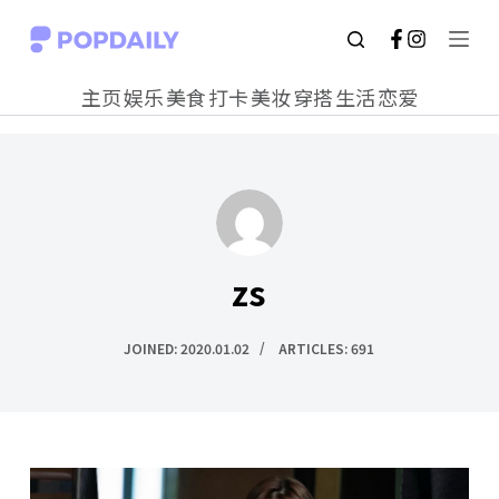
S
k
主页
娱乐
美食
打卡
美妆
穿搭
生活
恋爱
i
p
t
o
c
zs
o
n
JOINED: 2020.01.02
ARTICLES: 691
t
e
n
t