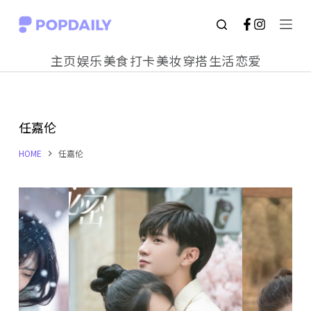
S
k
主页
娱乐
美食
打卡
美妆
穿搭
生活
恋爱
i
p
t
任嘉伦
o
c
HOME
任嘉伦
o
n
t
e
n
t