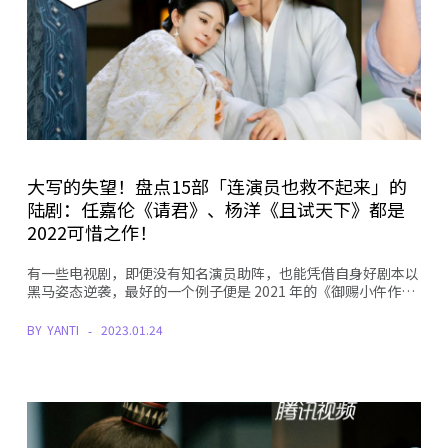
大写的失望！盘点15部「连演员也救不起来」的
陆剧：任嘉伦《请君》、杨洋《且试天下》都是
2022可惜之作！
有一些电视剧，即便没有知名演员助阵，也能凭借自身好剧本以
黑马姿态逆袭，最好的一个例子便是 2021 年的《御赐小仵作…
BY
YANTI
2023.01.24