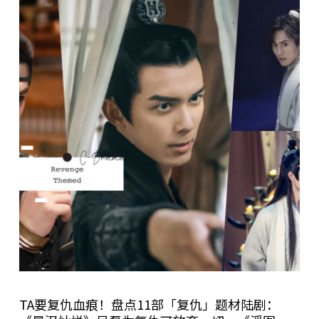
TA要复仇血痕！盘点11部「复仇」题材陆剧：