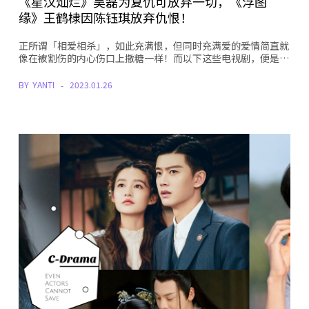
《星汉灿烂》吴磊为复仇可放弃一切，《浮图
缘》王鹤棣因陈钰琪放弃仇恨！
正所谓「相爱相杀」，如此充满恨，但同时充满爱的爱情简直就
像在被割伤的内心伤口上撒糖一样！而以下这些电视剧，便是…
BY
YANTI
2023.01.26