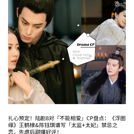
扎心预定！陆剧8对「不能相爱」CP盘点：《浮图
缘》王鹤棣&陈钰琪谱写「太监+太妃」禁忌之
恋，先虐后甜爆好评！