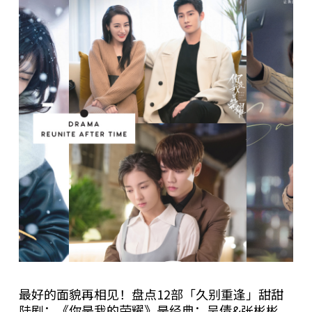
最好的面貌再相见！盘点12部「久别重逢」甜甜
陆剧：《你是我的荣耀》是经典；吴倩&张彬彬