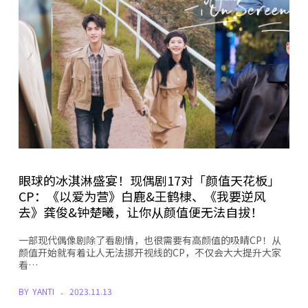
眼球的冰淇淋盛宴！现偶剧17对「颜值天花板」
CP：《以爱为营》白鹿&王鹤棣、《我要逆风
去》龚俊&钟楚曦，让你从颜值便无法自拔！
一部现代偶像剧除了看剧情，也很需要有高颜值的吸睛CP！从
颜值开始就有着让人无法挪开视线的CP，不仅会大大提升大家
看…
BY
YANTI
2023.11.13