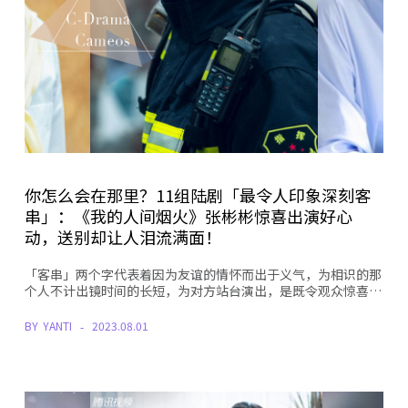
你怎么会在那里？11组陆剧「最令人印象深刻客
串」：《我的人间烟火》张彬彬惊喜出演好心
动，送别却让人泪流满面！
「客串」两个字代表着因为友谊的情怀而出于义气，为相识的那
个人不计出镜时间的长短，为对方站台演出，是既令观众惊喜…
BY
YANTI
2023.08.01