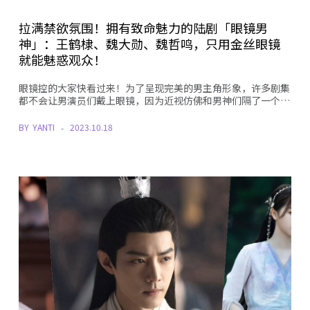
拉满禁欲氛围！拥有致命魅力的陆剧「眼镜男
神」：王鹤棣、魏大勋、魏哲鸣，只用金丝眼镜
就能魅惑观众！
眼镜控的大家快看过来！为了呈现完美的男主角形象，许多剧集
都不会让男演员们戴上眼镜，因为近视仿佛和男神们隔了一个…
BY
YANTI
2023.10.18