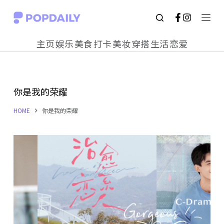
S
k
主页
娱乐
美食
打卡
美妆
穿搭
生活
恋爱
i
p
t
你是我的荣耀
o
c
HOME
你是我的荣耀
o
n
t
e
n
t