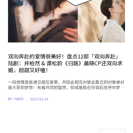
双向奔赴的爱情很美好！盘点12部「双向奔赴」
陆剧：井柏然 & 谭松韵《归路》晨晓CP还双向求
婚，超甜又好嗑！
一段感情里能遇见相互爱慕，并因此相互对彼此靠近的对象绝对
是大家的梦想！有着共同的理想，抑或是能在你背后支持你梦…
BY
YANTI
2023.03.24