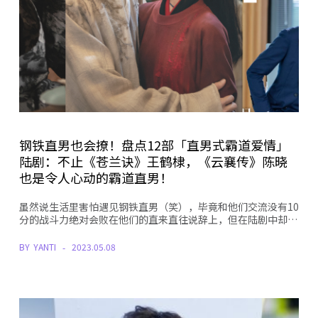
钢铁直男也会撩！盘点12部「直男式霸道爱情」
陆剧：不止《苍兰诀》王鹤棣，《云襄传》陈晓
也是令人心动的霸道直男！
虽然说生活里害怕遇见钢铁直男（笑），毕竟和他们交流没有10
分的战斗力绝对会败在他们的直来直往说辞上，但在陆剧中却…
BY
YANTI
2023.05.08