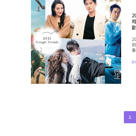
2
2
到
事
B
1