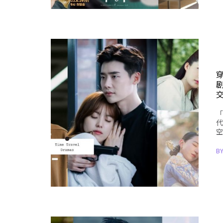
「
代
空
B