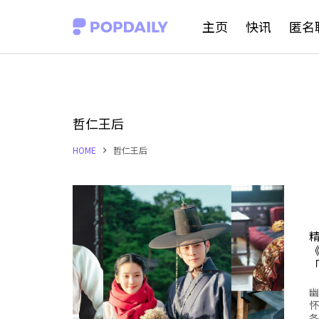
S
主页
快讯
匿名
k
i
p
t
哲仁王后
o
HOME
哲仁王后
c
o
n
t
e
n
幽
t
怀
各