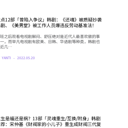
盘点12部「曾陷入争议」韩剧：《还魂》被质疑抄袭
陆剧、《美男堂》被工作人员爆违反劳动基准法！
班之后观看电视剧解闷、舒压绝对是近代人最喜欢做的事
一，而举凡电视剧有欧美、日韩、华语剧等种类，韩剧也
近几…
Y
YANTI
2022.05.20
重生是福还是祸？13部「灵魂重生/互换/附身」韩剧
推荐：宋仲基《财阀家的小儿子》重生成财阀三代复