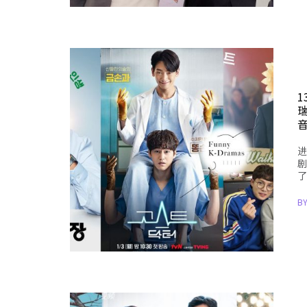
1
进
剧
了
B