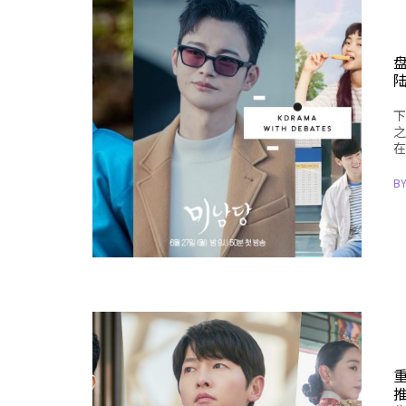
下
之
在
B