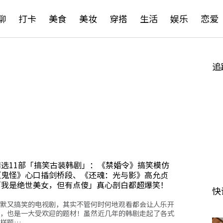
聊
打卡
美食
美妆
穿搭
生活
娱乐
恋爱
追
精选11部「搞笑古装韩剧」：《禁婚令》搞笑模仿
《鬼怪》心口插剑桥段、《还魂：光与影》高允贞
「我是绝世美女，但有点傻」真心剖白都超爆笑！
快
默又搞笑的电视剧，其实不管何时何地观看都会让人乐开
，也是一大受欢迎的题材！虽然近几年的韩剧走起了各式
样题…