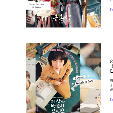
B
随
了
嫌
B