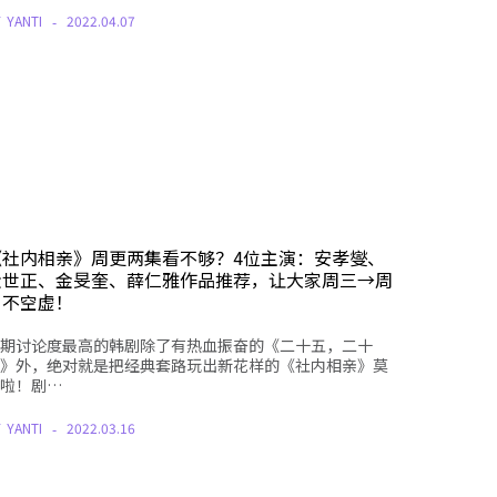
Y
YANTI
2022.04.07
《社内相亲》周更两集看不够？4位主演：安孝燮、
金世正、金旻奎、薛仁雅作品推荐，让大家周三→周
日不空虚！
期讨论度最高的韩剧除了有热血振奋的《二十五，二十
》外，绝对就是把经典套路玩出新花样的《社内相亲》莫
啦！剧…
Y
YANTI
2022.03.16