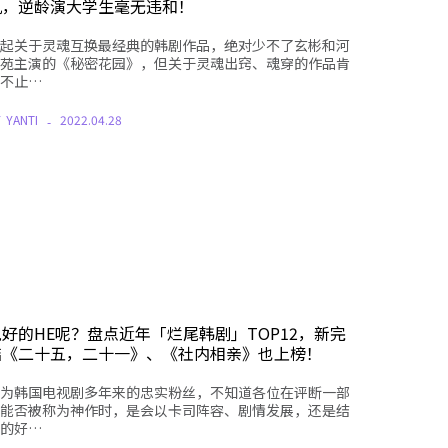
仇，逆龄演大学生毫无违和！
起关于灵魂互换最经典的韩剧作品，绝对少不了玄彬和河
苑主演的《秘密花园》，但关于灵魂出窍、魂穿的作品肯
不止…
Y
YANTI
2022.04.28
说好的HE呢？盘点近年「烂尾韩剧」TOP12，新完
结《二十五，二十一》、《社内相亲》也上榜！
为韩国电视剧多年来的忠实粉丝，不知道各位在评断一部
能否被称为神作时，是会以卡司阵容、剧情发展，还是结
的好…