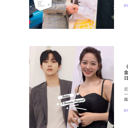
B
近
一
属
B