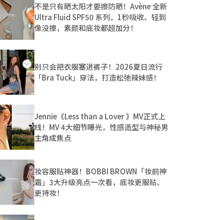
不是只有晒太阳才要擦防晒！Avène 全新
Ultra Fluid SPF50 系列，1秒吸收、轻到
像没擦，素颜和底妆都超加分！
别只会把衣服塞进裤子！2026夏日流行
「Bra Tuck」穿法，打造松弛辣妹感！
Jennie《Less than a Lover 》MV正式上
线！MV 4大细节曝光，性感造型与神秘男
主角成焦点
妆容服贴神器！BOBBI BROWN「妆前神
霜」3大升级亮点一次看，底妆更服贴、
更持妆！