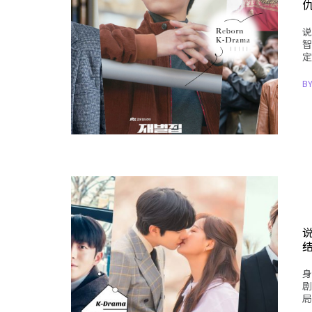
说
智
定
B
身
剧
局