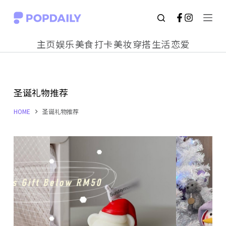
S
k
主页
娱乐
美食
打卡
美妆
穿搭
生活
恋爱
i
p
t
圣诞礼物推荐
o
c
HOME
圣诞礼物推荐
o
n
t
e
n
t