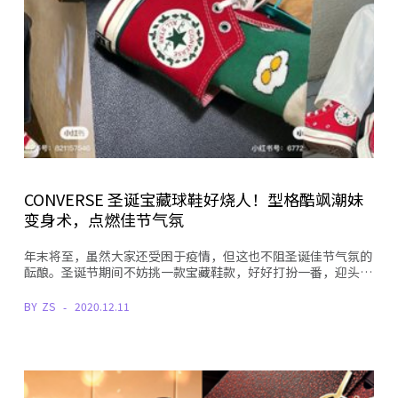
CONVERSE 圣诞宝藏球鞋好烧人！型格酷飒潮妹
变身术，点燃佳节气氛
年末将至，虽然大家还受困于疫情，但这也不阻圣诞佳节气氛的
酝酿。圣诞节期间不妨挑一款宝藏鞋款，好好打扮一番，迎头…
BY
ZS
2020.12.11