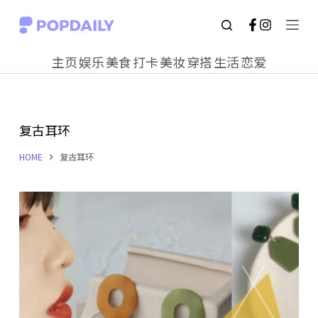
S
k
主页
娱乐
美食
打卡
美妆
穿搭
生活
恋爱
i
p
t
复古耳环
o
c
HOME
复古耳环
o
n
t
e
n
t