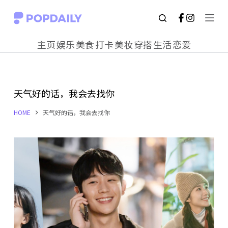
S
k
主页
娱乐
美食
打卡
美妆
穿搭
生活
恋爱
i
p
t
天气好的话，我会去找你
o
c
HOME
天气好的话，我会去找你
o
n
t
e
n
t