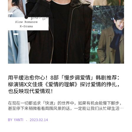
用平缓治愈你心！8部「慢步调爱情」韩剧推荐：
柳演锡X文佳煐《爱情的理解》探讨爱情的挣扎，
也反映现代爱情观！
在现在一切都追求「快速」的世界中，如果有机会能慢下脚步，
甚至停下来稍微看看周围风景的话，一定能让我们从忙碌生活…
BY
YANTI
2023.02.14