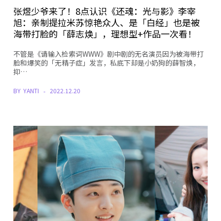
张煜少爷来了！8点认识《还魂：光与影》李宰
旭：亲制提拉米苏惊艳众人、是「白经」也是被
海带打脸的「薛志焕」，理想型+作品一次看！
不管是《请输入检索词WWW》剧中剧的无名演员因为被海带打
脸和爆笑的「无精子症」发言，私底下却是小奶狗的薛智焕，
抑…
BY
YANTI
2022.12.20