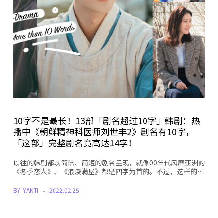
10字不是最长！13部「剧名超过10字」韩剧：热
播中《朝鲜精神科医师刘世丰2》剧名有10字，
「这部」完整剧名竟高达14字！
以往的韩剧都以简洁、简短的剧名呈现，就像00年代风靡亚洲的
《冬季恋人》、《浪漫满屋》都是四字为首的。不过，这样的…
BY
YANTI
2022.02.25