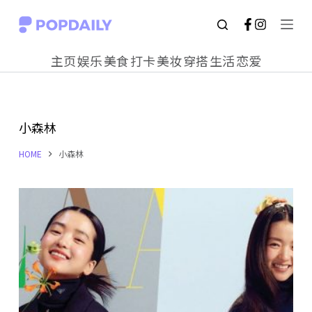
S
k
主页
娱乐
美食
打卡
美妆
穿搭
生活
恋爱
i
p
t
小森林
o
c
HOME
小森林
o
n
t
e
n
t