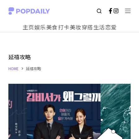
S
k
主页
娱乐
美食
打卡
美妆
穿搭
生活
恋爱
i
p
t
延禧攻略
o
c
HOME
延禧攻略
o
n
t
e
n
t