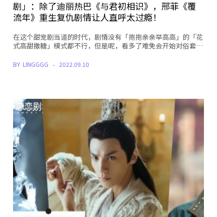
剧」：除了迪丽热巴《与君初相识》，邢菲《覆
流年》重生复仇剧情让人直呼太过瘾！
在这个甜宠剧当道的时代，剧情没有「抱抱亲亲举高高」的「花
式高甜撒糖」模式都不行，但是呢，看多了难免会开始对俗套…
BY
LINGGGG
2022.09.10