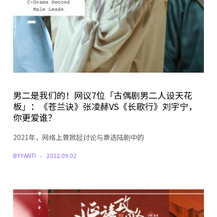
男二是我们的！网议7位「古偶剧男二人设天花
板」：《苍兰诀》张凌赫VS《长歌行》刘宇宁，
你更爱谁？
2021年，网络上曾掀起讨论与票选陆剧中的
BY
YANTI
2022.09.02