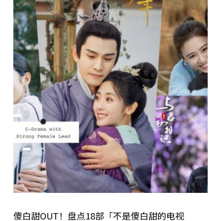
傻白甜OUT！盘点18部「不是傻白甜的电视