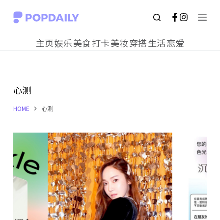
S
k
主页
娱乐
美食
打卡
美妆
穿搭
生活
恋爱
i
p
t
心测
o
c
HOME
心测
o
n
t
e
n
t