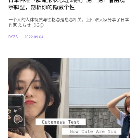
察脚型，剖析你的隐藏个性
一个人的人体特质与性格总是息息相关，上回跟大家分享了日本
作家 えらせ（IG@
BY
ZS
2022.09.04