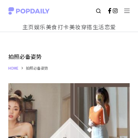
S
k
主页
娱乐
美食
打卡
美妆
穿搭
生活
恋爱
i
p
t
拍照必备姿势
o
c
HOME
拍照必备姿势
o
n
t
e
n
t