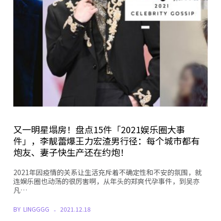
又一明星塌房！盘点15件「2021娱乐圈大事
件」，李靓蕾爆王力宏渣男行径：每个城市都有
炮友、妻子快生产还在约炮！
2021年因疫情的关系让生活充斥着不确定性和不安的氛围，就
连娱乐圈也动荡的很厉害啊，从年头的郑爽代孕事件，到吴亦
凡…
BY
LINGGGG
2021.12.18