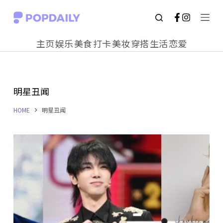
S
k
主页
娱乐
美食
打卡
美妆
穿搭
生活
恋爱
i
p
t
明星丑闻
o
c
HOME
明星丑闻
o
n
t
e
n
t