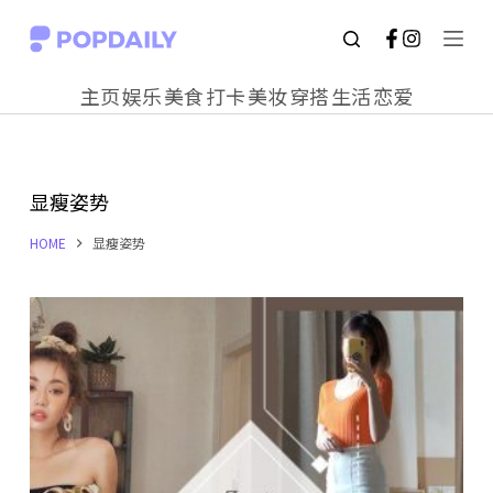
S
k
主页
娱乐
美食
打卡
美妆
穿搭
生活
恋爱
i
p
t
显瘦姿势
o
c
HOME
显瘦姿势
o
n
t
e
n
t