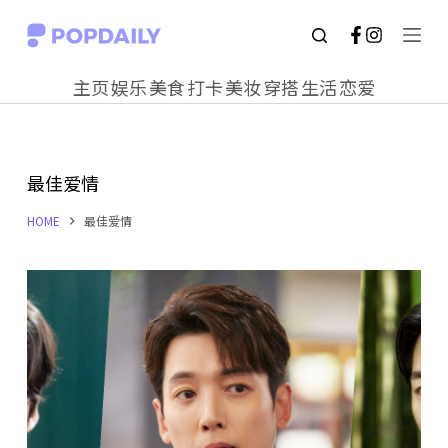
S
k
主页
娱乐
美食
打卡
美妆
穿搭
生活
恋爱
i
p
t
最佳爱情
o
c
HOME
最佳爱情
o
n
t
e
n
t