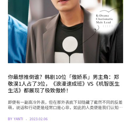
你最想推倒谁？韩剧10位「傲娇系」男主角：郑
敬淏1人占了3位，《浪漫速成班》VS《机智医生
生活》都展现了极致傲娇！
即便有一副高冷外表，但在那外表底下却隐藏了截然不同的反差
萌，说话和行动更是经常口是心非，如此的人类便是我们认知…
BY
YANTI
2023.02.06