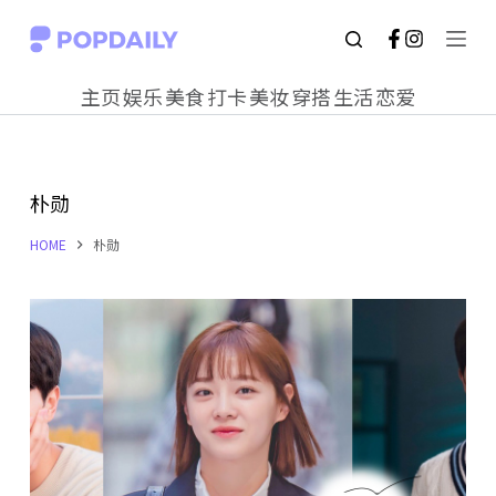
S
k
主页
娱乐
美食
打卡
美妆
穿搭
生活
恋爱
i
p
t
朴勋
o
c
HOME
朴勋
o
n
t
e
n
t