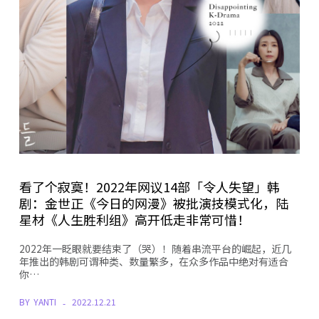
看了个寂寞！2022年网议14部「令人失望」韩
剧：金世正《今日的网漫》被批演技模式化，陆
星材《人生胜利组》高开低走非常可惜！
2022年一眨眼就要结束了（哭）！随着串流平台的崛起，近几
年推出的韩剧可谓种类、数量繁多，在众多作品中绝对有适合
你…
BY
YANTI
2022.12.21