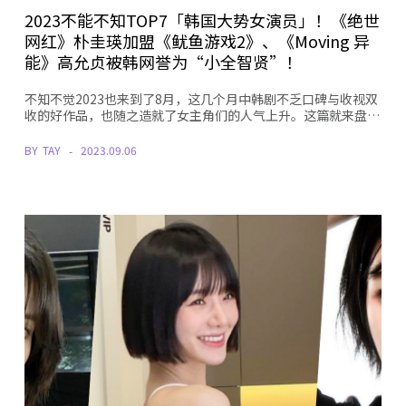
2023不能不知TOP7「韩国大势女演员」！《绝世
网红》朴圭瑛加盟《鱿鱼游戏2》、《Moving 异
能》高允贞被韩网誉为“小全智贤”！
不知不觉2023也来到了8月，这几个月中韩剧不乏口碑与收视双
收的好作品，也随之造就了女主角们的人气上升。这篇就来盘…
BY
TAY
2023.09.06