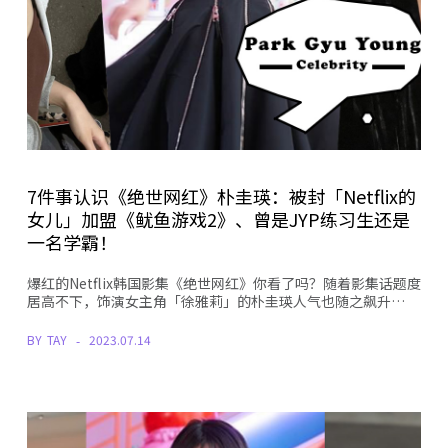
7件事认识《绝世网红》朴圭瑛：被封「Netflix的
女儿」加盟《鱿鱼游戏2》、曾是JYP练习生还是
一名学霸！
爆红的Netflix韩国影集《绝世网红》你看了吗？随着影集话题度
居高不下，饰演女主角「徐雅莉」的朴圭瑛人气也随之飙升…
BY
TAY
2023.07.14