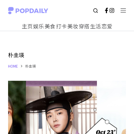
S
k
主页
娱乐
美食
打卡
美妆
穿搭
生活
恋爱
i
p
t
朴圭瑛
o
c
HOME
朴圭瑛
o
n
t
e
n
t