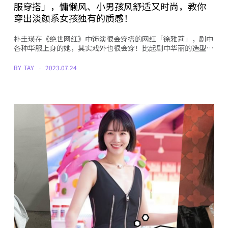
服穿搭」，慵懒风、小男孩风舒适又时尚，教你
穿出淡颜系女孩独有的质感！
朴圭瑛在《绝世网红》中饰演很会穿搭的网红「徐雅莉」，剧中
各种华服上身的她，其实戏外也很会穿！比起剧中华丽的造型…
BY
TAY
2023.07.24