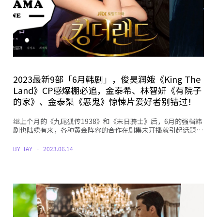
2023最新9部「6月韩剧」，俊昊润娥《King The
Land》CP感爆棚必追，金泰希、林智妍《有院子
的家》、金泰梨《恶鬼》惊悚片爱好者别错过！
继上个月的《九尾狐传1938》和《末日骑士》后，6月的强档韩
剧也陆续有来，各种黄金阵容的合作在剧集未开播就引起话题…
BY
TAY
2023.06.14