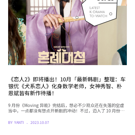
《恋人2》即将播出！10月「最新韩剧」整理：车
银优《犬系恋人》化身数学老师，女神秀智、朴
恩斌皆有新作待播！
9 月份《Moving 异能》完结后，想必不少观众还在失落的空虚
当中，一点都没有想点开新剧的冲动！不过，迈入了 10 月份…
BY
YANTI
2023.10.07