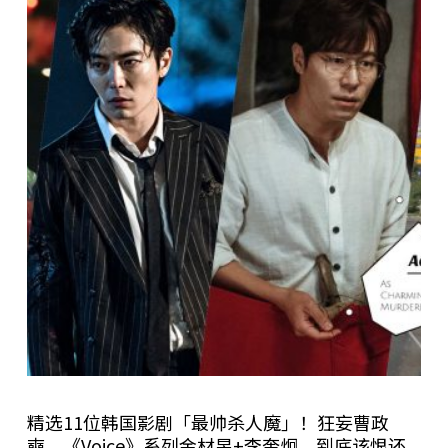
精选11位韩国影剧「最帅杀人魔」！狂妄曹政
奭、《Voice》系列金材昱+李奎炯，到底该恨还