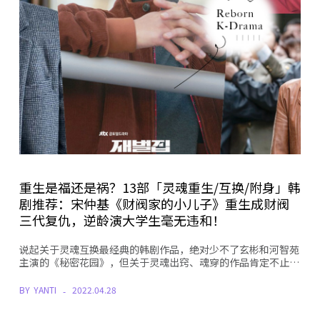
重生是福还是祸？13部「灵魂重生/互换/附身」韩
剧推荐：宋仲基《财阀家的小儿子》重生成财阀
三代复仇，逆龄演大学生毫无违和！
说起关于灵魂互换最经典的韩剧作品，绝对少不了玄彬和河智苑
主演的《秘密花园》，但关于灵魂出窍、魂穿的作品肯定不止…
BY
YANTI
2022.04.28