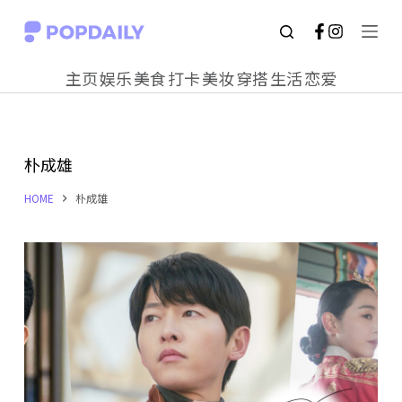
S
k
主页
娱乐
美食
打卡
美妆
穿搭
生活
恋爱
i
p
t
朴成雄
o
c
HOME
朴成雄
o
n
t
e
n
t