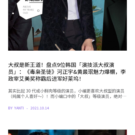
大叔是新王道！盘点9位韩国「演技派大叔演
员」：《毒枭圣徒》河正宇&黄晸珉魅力爆棚，李
政宰艾美奖称霸后进军好莱坞！
其实比起 30 代或小鲜肉等级的演员，小编更喜欢大叔型的演员
（纯属个人喜好～）！而小编口中的「大叔」等级演员，绝对…
BY
YANTI
2021.10.14