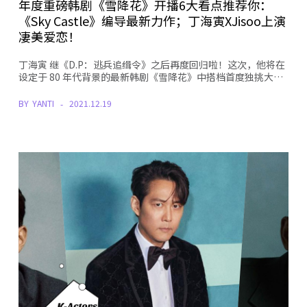
年度重磅韩剧《雪降花》开播6大看点推荐你：
《Sky Castle》编导最新力作；丁海寅XJisoo上演
凄美爱恋！
丁海寅 继《D.P：逃兵追缉令》之后再度回归啦！这次，他将在
设定于 80 年代背景的最新韩剧《雪降花》中搭档首度独挑大…
BY
YANTI
2021.12.19