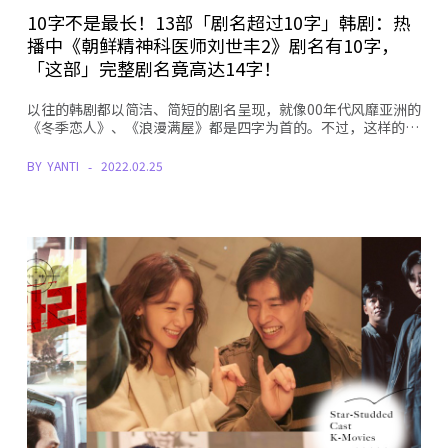
10字不是最长！13部「剧名超过10字」韩剧：热
播中《朝鲜精神科医师刘世丰2》剧名有10字，
「这部」完整剧名竟高达14字！
以往的韩剧都以简洁、简短的剧名呈现，就像00年代风靡亚洲的
《冬季恋人》、《浪漫满屋》都是四字为首的。不过，这样的…
BY
YANTI
2022.02.25