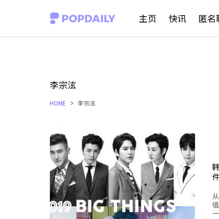
S
主页
快讯
匿名
k
i
p
t
李宗泫
o
HOME
李宗泫
c
o
n
t
e
n
从
t
值
一