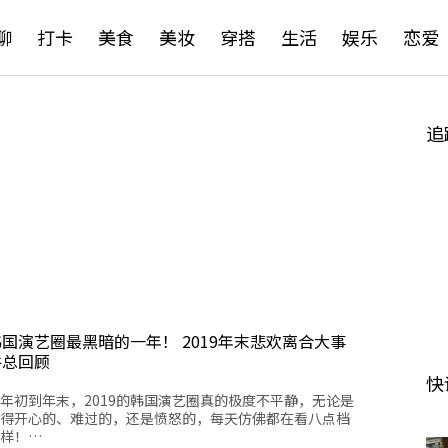
聊
打卡
美食
美妆
穿搭
生活
娱乐
恋爱
追
韩国演艺圈最黑暗的一年！ 2019年末悲欢离合大事
件总回顾
快
年初到年末，2019的韩国演艺圈真的极度不平静，无论是
得开心的、难过的，还是愤怒的，每天仿佛都在看八点档
样！…