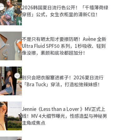
2026韩国夏日流行色公开！「千禧薄荷绿
穿搭」公式，女生衣柜里的清新C位！
不是只有晒太阳才要擦防晒！Avène 全新
Ultra Fluid SPF50 系列，1秒吸收、轻到
像没擦，素颜和底妆都超加分！
别只会把衣服塞进裤子！2026夏日流行
「Bra Tuck」穿法，打造松弛辣妹感！
Jennie《Less than a Lover 》MV正式上
线！MV 4大细节曝光，性感造型与神秘男
主角成焦点