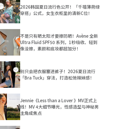
2026韩国夏日流行色公开！「千禧薄荷绿
穿搭」公式，女生衣柜里的清新C位！
不是只有晒太阳才要擦防晒！Avène 全新
Ultra Fluid SPF50 系列，1秒吸收、轻到
像没擦，素颜和底妆都超加分！
别只会把衣服塞进裤子！2026夏日流行
「Bra Tuck」穿法，打造松弛辣妹感！
Jennie《Less than a Lover 》MV正式上
线！MV 4大细节曝光，性感造型与神秘男
主角成焦点