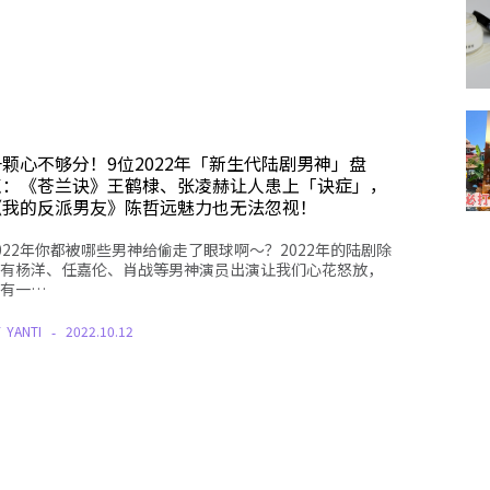
一颗心不够分！9位2022年「新生代陆剧男神」盘
点：《苍兰诀》王鹤棣、张凌赫让人患上「诀症」，
《我的反派男友》陈哲远魅力也无法忽视！
022年你都被哪些男神给偷走了眼球啊～？2022年的陆剧除
有杨洋、任嘉伦、肖战等男神演员出演让我们心花怒放，
有一…
Y
YANTI
2022.10.12