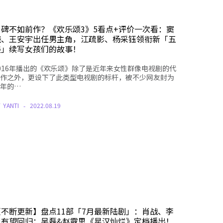
口碑不如前作？《欢乐颂3》5看点+评价一次看：窦
骁、王安宇出任男主角，江疏影、杨采钰领衔新「五
美」续写女孩们的故事！
016年播出的《欢乐颂》除了是近年来女性群像电视剧的代
作之外，更设下了此类型电视剧的标杆，被不少网友封为
年的…
Y
YANTI
2022.08.19
【不断更新】盘点11部「7月最新陆剧」：肖战、李
现有望回归；吴磊&赵露思《星汉灿烂》定档播出！