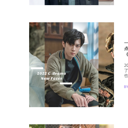
2
了
也
B