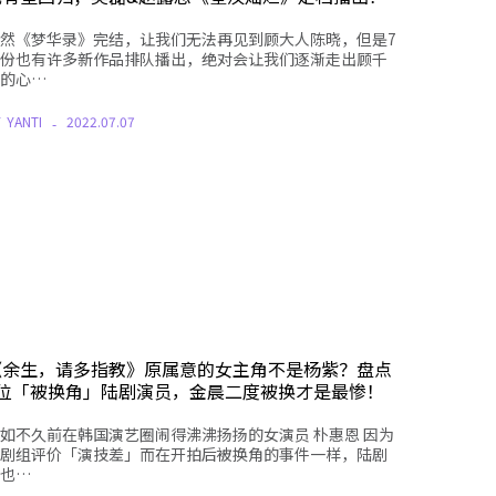
然《梦华录》完结，让我们无法再见到顾大人陈晓，但是7
份也有许多新作品排队播出，绝对会让我们逐渐走出顾千
的心…
Y
YANTI
2022.07.07
《余生，请多指教》原属意的女主角不是杨紫？盘点
9位「被换角」陆剧演员，金晨二度被换才是最惨！
如不久前在韩国演艺圈闹得沸沸扬扬的女演员 朴惠恩 因为
剧组评价「演技差」而在开拍后被换角的事件一样，陆剧
也…