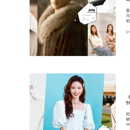
虽
月
帆
B
就
被
中