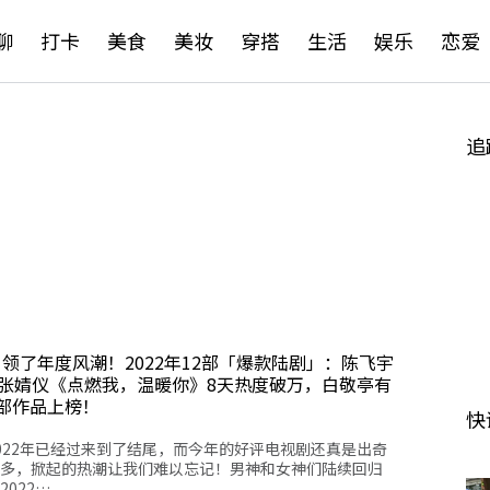
聊
打卡
美食
美妆
穿搭
生活
娱乐
恋爱
追
引领了年度风潮！2022年12部「爆款陆剧」：陈飞宇
&张婧仪《点燃我，温暖你》8天热度破万，白敬亭有
2部作品上榜！
快
022年已经过来到了结尾，而今年的好评电视剧还真是出奇
多，掀起的热潮让我们难以忘记！男神和女神们陆续回归
2022…