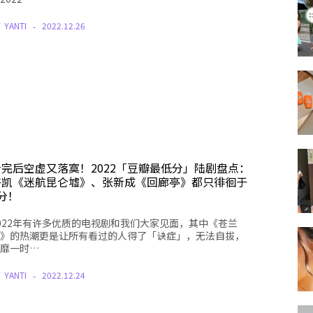
Y
YANTI
2022.12.26
看完后空虚又落寞！2022「豆瓣最低分」陆剧盘点：
许凯《迷航昆仑墟》、张新成《回廊亭》都只徘徊于
分！
022年有许多优质的电视剧和我们大家见面，其中《苍兰
》的热潮更是让所有看过的人得了「诀症」，无法自拔，
靡一时…
Y
YANTI
2022.12.24