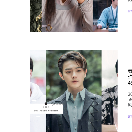
B
4
2
诀
风
B