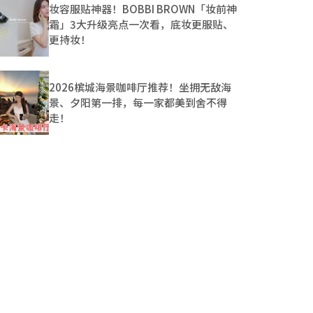
妆容服贴神器！BOBBI BROWN「妆前神
霜」3大升级亮点一次看，底妆更服贴、
更持妆！
2026槟城海景咖啡厅推荐！坐拥无敌海
景、夕阳第一排，每一家都美到舍不得
走！