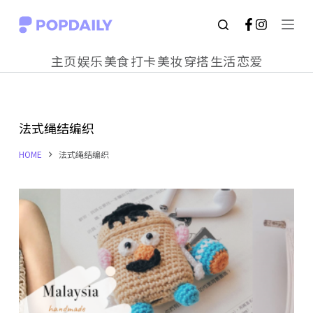
S
k
主页
娱乐
美食
打卡
美妆
穿搭
生活
恋爱
i
p
t
法式绳结编织
o
c
HOME
法式绳结编织
o
n
t
e
n
t