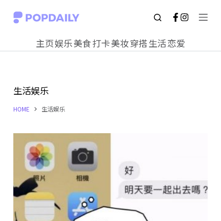
S
k
主页
娱乐
美食
打卡
美妆
穿搭
生活
恋爱
i
p
t
生活娱乐
o
c
HOME
生活娱乐
o
n
t
e
n
t