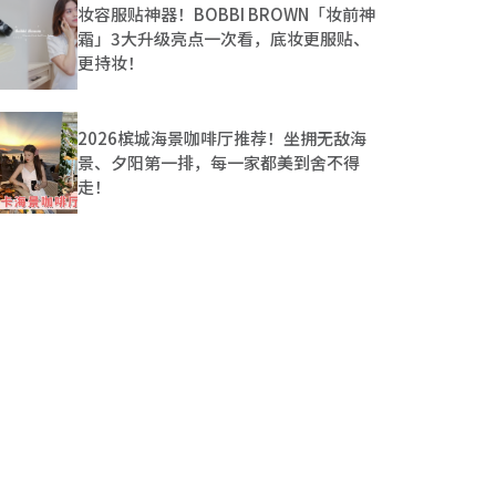
妆容服贴神器！BOBBI BROWN「妆前神
霜」3大升级亮点一次看，底妆更服贴、
更持妆！
2026槟城海景咖啡厅推荐！坐拥无敌海
景、夕阳第一排，每一家都美到舍不得
走！