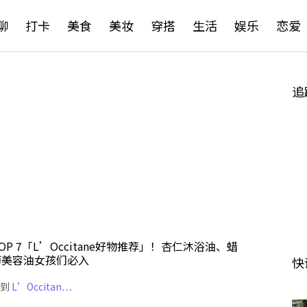
聊
打卡
美食
美妆
穿搭
生活
娱乐
恋爱
追
OP 7「L’Occitane好物推荐」！杏仁沐浴油、蜡
菊美容油女孩们必入
快
说到
L’Occitan…