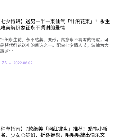
【七夕特辑】送另一半一束仙气「针织花束」！永生
花唯美编织象征永不凋谢的爱情
针织永生花」永不枯萎、变形，寓意永不凋零的情谊，可
是替代鲜花送礼的首选之一。配合七夕情人节，波编为大
搜罗…
Y
ZS
2022.08.02
【种草指南】7款绝美「网红键盘」推荐！蜡笔小新
联名、少女心梦幻、折叠键盘，哒哒哒敲出快乐文