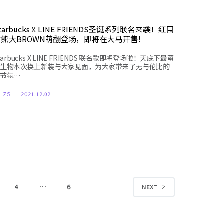
tarbucks X LINE FRIENDS圣诞系列联名来袭！红围
裙熊大BROWN萌翻登场，即将在大马开售！
tarbucks X LINE FRIENDS 联名款即将登场啦！天底下最萌
生物本次换上新装与大家见面，为大家带来了无与伦比的
节氛…
Y
ZS
2021.12.02
4
…
6
NEXT