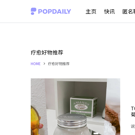
S
主页
快讯
匿名
k
i
p
t
疗愈好物推荐
o
HOME
疗愈好物推荐
c
o
n
t
e
T
n
t