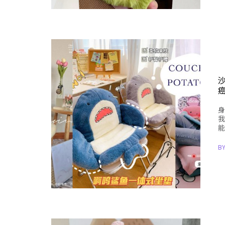
身
我
能
B