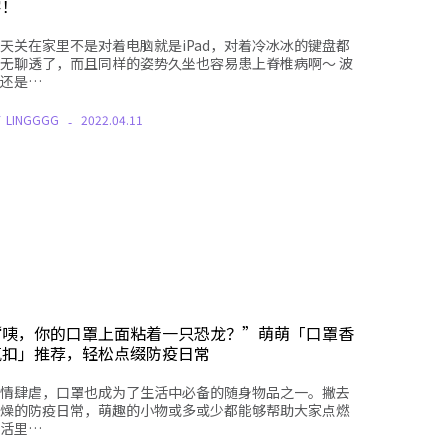
字！
天关在家里不是对着电脑就是iPad，对着冷冰冰的键盘都
无聊透了，而且同样的姿势久坐也容易患上脊椎病啊～ 波
还是…
Y
LINGGGG
2022.04.11
“咦，你的口罩上面粘着一只恐龙？”萌萌「口罩香
氛扣」推荐，轻松点缀防疫日常
情肆虐，口罩也成为了生活中必备的随身物品之一。撇去
燥的防疫日常，萌趣的小物或多或少都能够帮助大家点燃
活里…