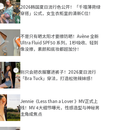
2026韩国夏日流行色公开！「千禧薄荷绿
穿搭」公式，女生衣柜里的清新C位！
不是只有晒太阳才要擦防晒！Avène 全新
Ultra Fluid SPF50 系列，1秒吸收、轻到
像没擦，素颜和底妆都超加分！
别只会把衣服塞进裤子！2026夏日流行
「Bra Tuck」穿法，打造松弛辣妹感！
Jennie《Less than a Lover 》MV正式上
线！MV 4大细节曝光，性感造型与神秘男
主角成焦点