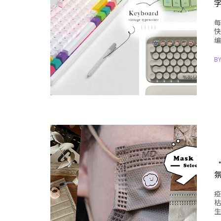
每
快
编
B
疫
枯
生