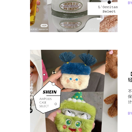
B
【
轻
不
保
计
B