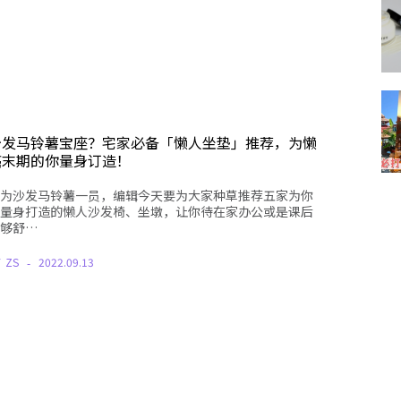
沙发马铃薯宝座？宅家必备「懒人坐垫」推荐，为懒
癌末期的你量身订造！
为沙发马铃薯一员，编辑今天要为大家种草推荐五家为你
量身打造的懒人沙发椅、坐墩，让你待在家办公或是课后
够舒…
Y
ZS
2022.09.13