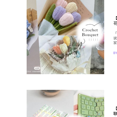
「
说
家
B