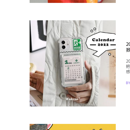
2
把
感
B