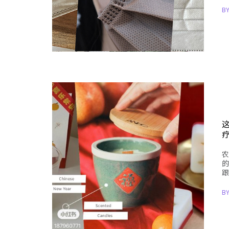
B
农
的
跟
B