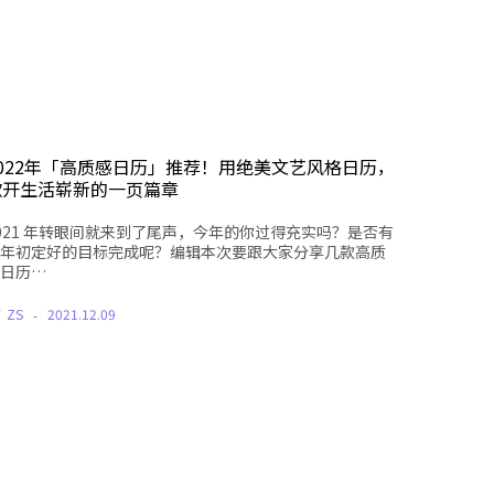
2022年「高质感日历」推荐！用绝美文艺风格日历，
掀开生活崭新的一页篇章
021 年转眼间就来到了尾声，今年的你过得充实吗？是否有
年初定好的目标完成呢？编辑本次要跟大家分享几款高质
日历…
Y
ZS
2021.12.09