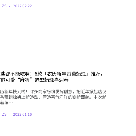
Y
ZS
2022.02.22
这些都不能吃啊！6款「农历新年香薰蜡烛」推荐，
疗愈可爱“麻将”造型蜡烛喜迎春
历新年快到啦！许多商家纷纷发挥创意，把近年掀起热议
香薰蜡烛换上新造型，营造喜气洋洋的崭新面貌。本次就
着编…
Y
ZS
2022.01.16