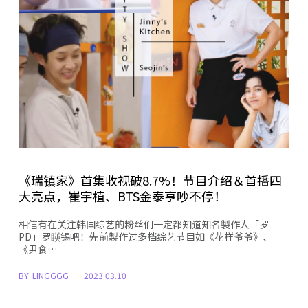
《瑞镇家》首集收视破8.7%！节目介绍＆首播四
大亮点，崔宇植、BTS金泰亨吵不停！
相信有在关注韩国综艺的粉丝们一定都知道知名製作人「罗
PD」罗䁐锡吧！先前製作过多档综艺节目如《花样爷爷》、
《尹食…
BY
LINGGGG
2023.03.10