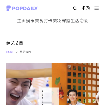
S
k
主页
娱乐
美食
打卡
美妆
穿搭
生活
恋爱
i
p
t
综艺节目
o
c
HOME
综艺节目
o
n
t
e
n
t