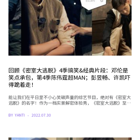
回顾《密室大逃脱》4季搞笑&经典片段：邓伦是
笑点承包，第4季陈伟霆超MAN；彭昱畅、许凯吓
得跪着走！
能让我们在平日里不小心笑破声量的综艺节目，绝对有《密室大
逃脱》的名字！作为一档实景解密体验秀，《密室大逃脱》至…
BY
YANTI
2022.07.30