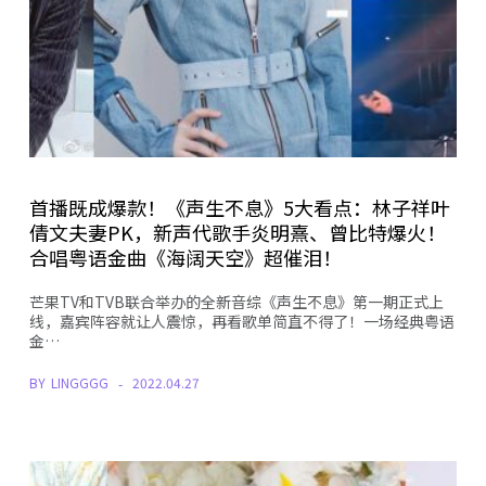
首播既成爆款！《声生不息》5大看点：林子祥叶
倩文夫妻PK，新声代歌手炎明熹、曾比特爆火！
合唱粤语金曲《海阔天空》超催泪！
芒果TV和TVB联合举办的全新音综《声生不息》第一期正式上
线，嘉宾阵容就让人震惊，再看歌单简直不得了！一场经典粤语
金…
BY
LINGGGG
2022.04.27