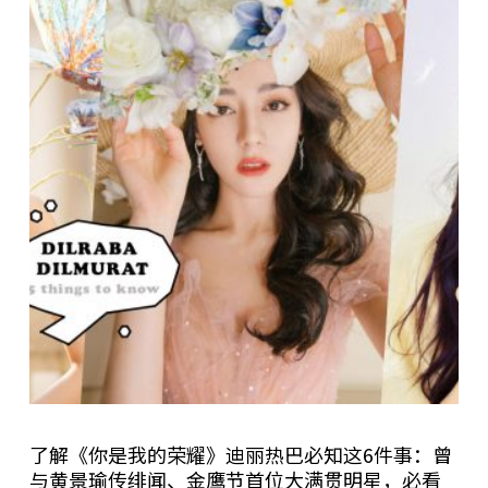
了解《你是我的荣耀》迪丽热巴必知这6件事：曾
与黄景瑜传绯闻、金鹰节首位大满贯明星，必看