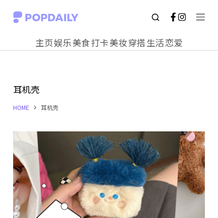
S
k
主页
娱乐
美食
打卡
美妆
穿搭
生活
恋爱
i
p
t
耳机壳
o
c
HOME
耳机壳
o
n
t
e
n
t