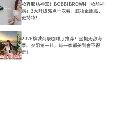
妆容服贴神器！BOBBI BROWN「妆前神
霜」3大升级亮点一次看，底妆更服贴、
更持妆！
2026槟城海景咖啡厅推荐！坐拥无敌海
景、夕阳第一排，每一家都美到舍不得
走！