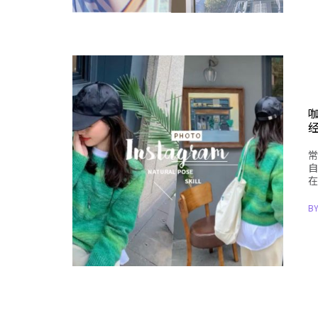
常
自
在
B