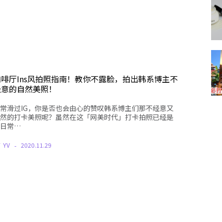
咖啡厅Ins风拍照指南！教你不露脸，拍出韩系博主不
经意的自然美照！
常滑过IG，你是否也会由心的赞叹韩系博主们那不经意又
然的打卡美照呢？虽然在这「网美时代」打卡拍照已经是
日常…
Y
YV
2020.11.29