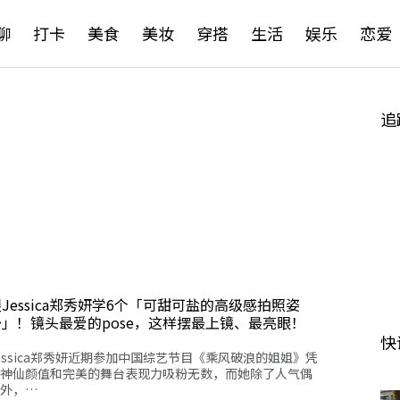
聊
打卡
美食
美妆
穿搭
生活
娱乐
恋爱
追
Jessica郑秀妍学6个「可甜可盐的高级感拍照姿
势」！镜头最爱的pose，这样摆最上镜、最亮眼！
快
essica郑秀妍近期参加中国综艺节目《乘风破浪的姐姐》凭
神仙颜值和完美的舞台表现力吸粉无数，而她除了人气偶
外，…