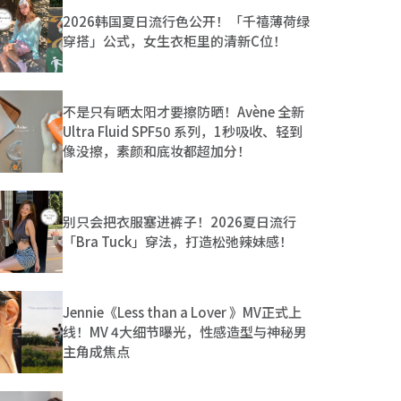
2026韩国夏日流行色公开！「千禧薄荷绿
穿搭」公式，女生衣柜里的清新C位！
不是只有晒太阳才要擦防晒！Avène 全新
Ultra Fluid SPF50 系列，1秒吸收、轻到
像没擦，素颜和底妆都超加分！
别只会把衣服塞进裤子！2026夏日流行
「Bra Tuck」穿法，打造松弛辣妹感！
Jennie《Less than a Lover 》MV正式上
线！MV 4大细节曝光，性感造型与神秘男
主角成焦点