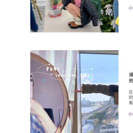
B
在
的
看
B