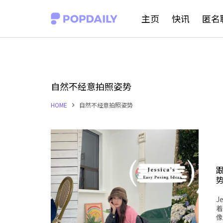
S
主页
快讯
匿名
k
i
p
t
自然不经意拍照姿势
o
HOME
自然不经意拍照姿势
c
o
n
t
跟
e
n
J
t
着
像