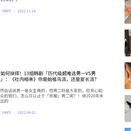
Y
YANTI
2022.11.14
该如何抉择！13组韩剧「历代级超难选男一VS男
二」：《社内相亲》你是始祖鸟派，还是室长派？
然俗话说男一是女主角的，而男二则是大家的，但贪心如
众的我们，怎么可以止于「收服」男二呢？！继2020年末
出的…
Y
YANTI
2022.04.02