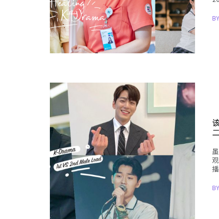
B
虽
观
播
B