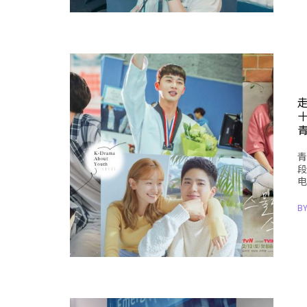
青
段
电
B