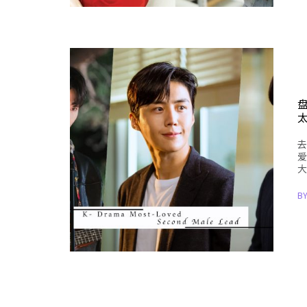
去
爱
大
B