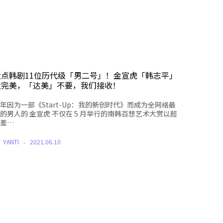
盘点韩剧11位历代级「男二号」！金宣虎「韩志平」
太完美，「达美」不要，我们接收！
年因为一部《Start-Up：我的新创时代》而成为全网络最
的男人的 金宣虎 不仅在 5 月举行的南韩百想艺术大赏以超
差…
Y
YANTI
2021.06.10