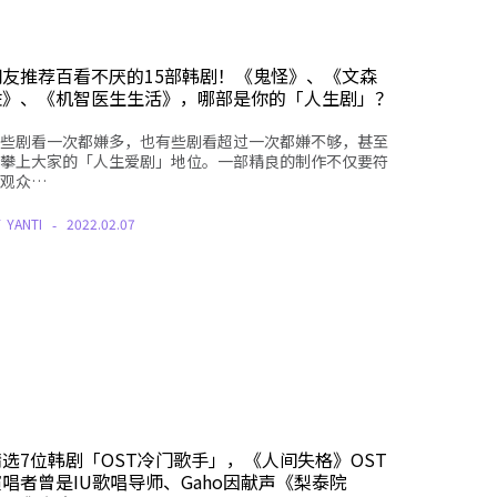
网友推荐百看不厌的15部韩剧！《鬼怪》、《文森
佐》、《机智医生生活》，哪部是你的「人生剧」？
些剧看一次都嫌多，也有些剧看超过一次都嫌不够，甚至
攀上大家的「人生爱剧」地位。一部精良的制作不仅要符
观众…
Y
YANTI
2022.02.07
精选7位韩剧「OST冷门歌手」，《人间失格》OST
演唱者曾是IU歌唱导师、Gaho因献声《梨泰院