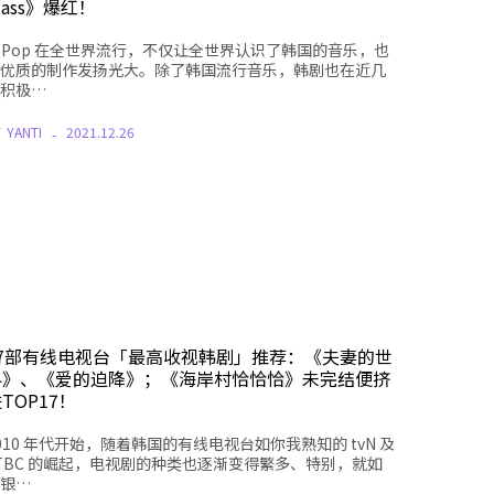
lass》爆红！
-Pop 在全世界流行，不仅让全世界认识了韩国的音乐，也
优质的制作发扬光大。除了韩国流行音乐，韩剧也在近几
积极…
Y
YANTI
2021.12.26
17部有线电视台「最高收视韩剧」推荐：《夫妻的世
界》、《爱的迫降》；《海岸村恰恰恰》未完结便挤
TOP17！
010 年代开始，随着韩国的有线电视台如你我熟知的 tvN 及
TBC 的崛起，电视剧的种类也逐渐变得繁多、特别，就如
银…