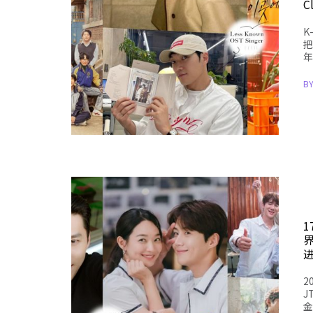
C
K
把
年
B
进
2
J
金