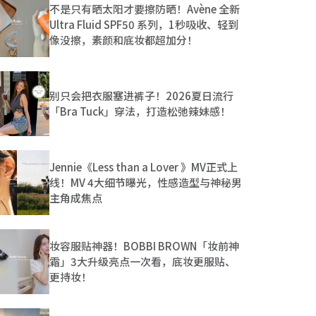
不是只有晒太阳才要擦防晒！Avène 全新
Ultra Fluid SPF50 系列，1秒吸收、轻到
像没擦，素颜和底妆都超加分！
别只会把衣服塞进裤子！2026夏日流行
「Bra Tuck」穿法，打造松弛辣妹感！
Jennie《Less than a Lover 》MV正式上
线！MV 4大细节曝光，性感造型与神秘男
主角成焦点
妆容服贴神器！BOBBI BROWN「妆前神
霜」3大升级亮点一次看，底妆更服贴、
更持妆！