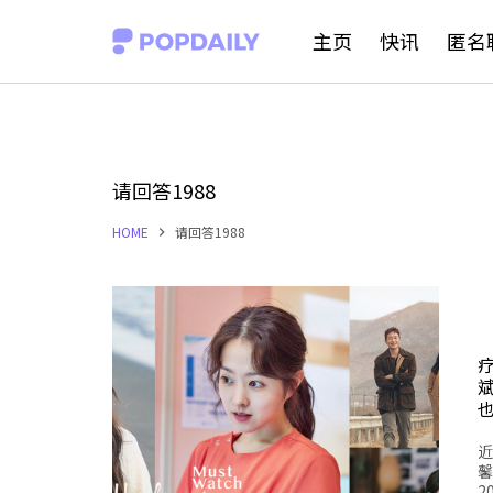
S
主页
快讯
匿名
k
i
p
t
请回答1988
o
HOME
请回答1988
c
o
n
t
e
n
近
t
馨
2