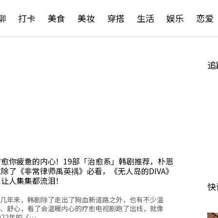
聊
打卡
美食
美妆
穿搭
生活
娱乐
恋爱
追
疗愈你疲惫的内心！19部「治愈系」韩剧推荐，朴恩
斌除了《非常律师禹英禑》必看，《无人岛的DIVA》
也让人集集都流泪！
快
几年来，韩剧除了走出了狗血新道路之外，也有不少温
、舒心，看了会温暖内心的疗愈电视剧跑了出线，就像
022年的《…