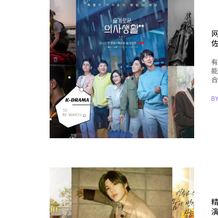
有
能
合
B