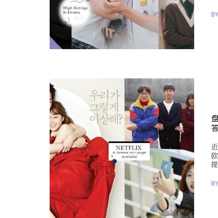
B
盘
近
欧
提
B