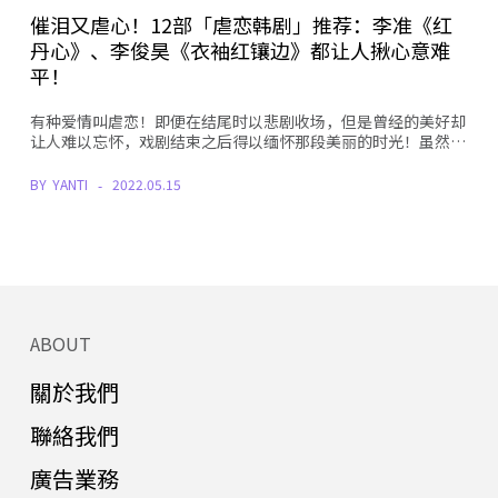
催泪又虐心！12部「虐恋韩剧」推荐：李准《红
丹心》、李俊昊《衣袖红镶边》都让人揪心意难
平！
有种爱情叫虐恋！即便在结尾时以悲剧收场，但是曾经的美好却
让人难以忘怀，戏剧结束之后得以缅怀那段美丽的时光！虽然…
BY
YANTI
2022.05.15
ABOUT
關於我們
聯絡我們
廣告業務