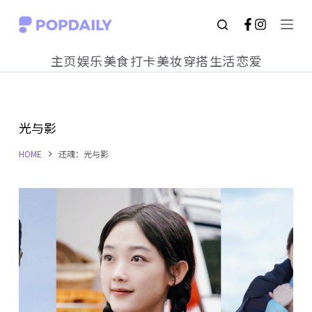
S
k
主页
娱乐
美食
打卡
美妆
穿搭
生活
恋爱
i
p
t
光与影
o
c
HOME
还魂：光与影
o
n
t
e
n
t