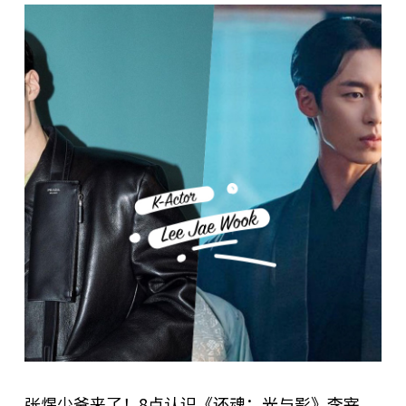
张煜少爷来了！8点认识《还魂：光与影》李宰