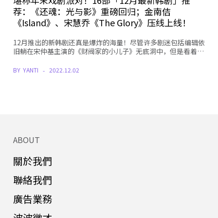
荐：《还魂：光与影》重磅回归；金南佶
《Island》、宋慧乔《The Glory》压线上线！
12月推出的新韩剧还真是爆炸的海量！尽管许多剧迷包括编辑依
旧躺在宋仲基主演的《财阀家的小儿子》无底洞中，但是看着…
BY
YANTI
2022.12.02
ABOUT
關於我們
聯絡我們
廣告業務
波波徵才