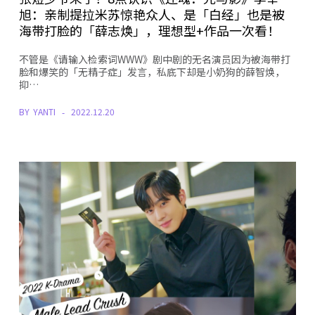
旭：亲制提拉米苏惊艳众人、是「白经」也是被
海带打脸的「薛志焕」，理想型+作品一次看！
不管是《请输入检索词WWW》剧中剧的无名演员因为被海带打
脸和爆笑的「无精子症」发言，私底下却是小奶狗的薛智焕，
抑…
BY
YANTI
2022.12.20