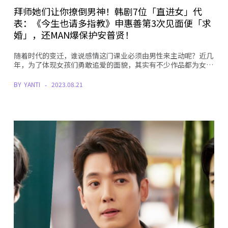
拜师她们让你撩倒男神！韩剧7位「直进女」代
表：《今生也请多指教》申惠善第3次见面便「求
婚」，还MAN爆保护安普贤！
随着时代的变迁，谁说感情这门课业必须由男性来主动呢？近几
年，为了体现女孩们勇敢追爱的面貌，其实有不少作品都为女…
BY
YANTI
2023.08.21