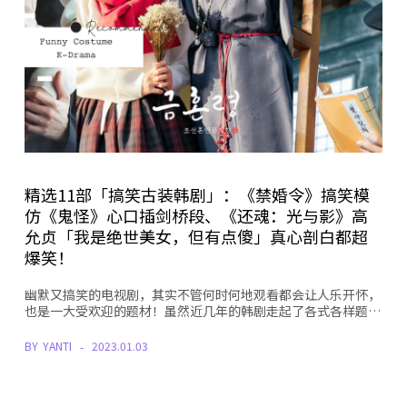
精选11部「搞笑古装韩剧」：《禁婚令》搞笑模
仿《鬼怪》心口插剑桥段、《还魂：光与影》高
允贞「我是绝世美女，但有点傻」真心剖白都超
爆笑！
幽默又搞笑的电视剧，其实不管何时何地观看都会让人乐开怀，
也是一大受欢迎的题材！虽然近几年的韩剧走起了各式各样题…
BY
YANTI
2023.01.03