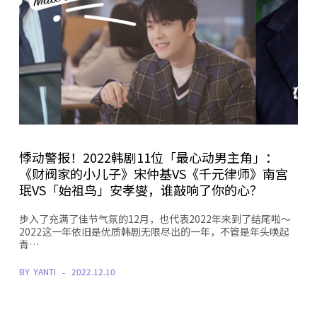
悸动警报！2022韩剧11位「最心动男主角」：
《财阀家的小儿子》宋仲基VS《千元律师》南宫
珉VS「始祖鸟」安孝燮，谁敲响了你的心？
步入了充满了佳节气氛的12月，也代表2022年来到了结尾啦～
2022这一年依旧是优质韩剧无限尽出的一年，不管是年头唤起
青…
BY
YANTI
2022.12.10