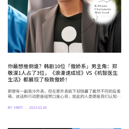
你最想推倒谁？韩剧10位「傲娇系」男主角：郑
敬淏1人占了3位，《浪漫速成班》VS《机智医生
生活》都展现了极致傲娇！
即便有一副高冷外表，但在那外表底下却隐藏了截然不同的反差
萌，说话和行动更是经常口是心非，如此的人类便是我们认知…
BY
YANTI
2023.02.06