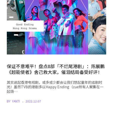
保证不意难平！盘点8部「不烂尾港剧」：陈展鹏
《超能使者》舍己救大家，催泪结局备受好评！
其实说起香港电视剧，或多或少都会让我们想起童年的追剧时
光！虽然TVB的港剧多以Happy Ending（cue所有人聚集在一
起烧…
BY
YANTI
2022.12.07