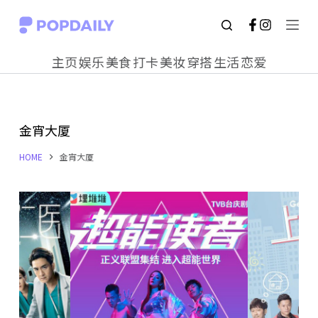
S
k
主页
娱乐
美食
打卡
美妆
穿搭
生活
恋爱
i
p
t
金宵大厦
o
c
HOME
金宵大厦
o
n
t
e
n
t