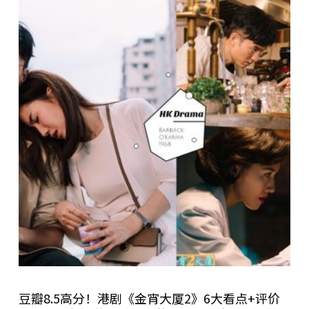
豆瓣8.5高分！港剧《金宵大厦2》6大看点+评价