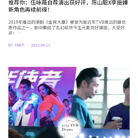
推荐你：伍咏薇自荐演出获好评，陈山聪X李施嬅
新角色再续前缘！
2019年播出的港剧《金宵大厦》被誉为是近年TVB推出的最优
质作品之一，剧中集结了玄幻前世今生元素完好铺垫，大受好
评！…
BY
YANTI
2022.04.11