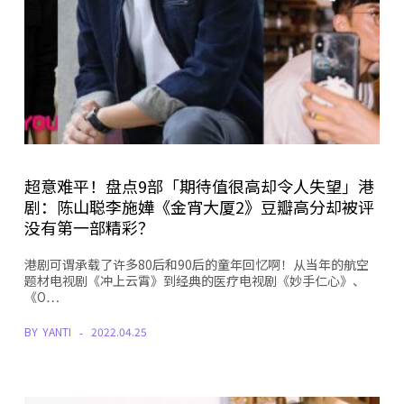
超意难平！盘点9部「期待值很高却令人失望」港
剧：陈山聪李施嬅《金宵大厦2》豆瓣高分却被评
没有第一部精彩？
港剧可谓承载了许多80后和90后的童年回忆啊！从当年的航空
题材电视剧《冲上云霄》到经典的医疗电视剧《妙手仁心》、
《O…
BY
YANTI
2022.04.25