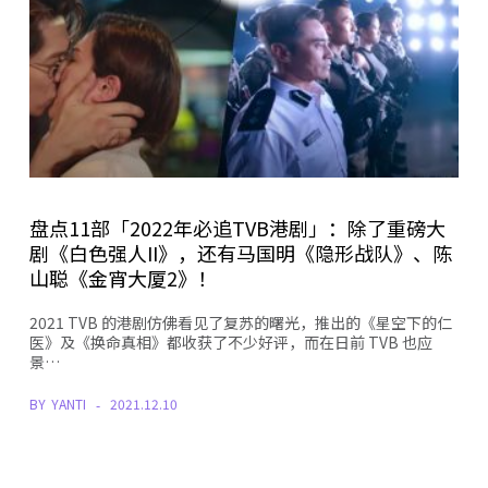
盘点11部「2022年必追TVB港剧」：除了重磅大
剧《白色强人II》，还有马国明《隐形战队》、陈
山聪《金宵大厦2》！
2021 TVB 的港剧仿佛看见了复苏的曙光，推出的《星空下的仁
医》及《换命真相》都收获了不少好评，而在日前 TVB 也应
景…
BY
YANTI
2021.12.10