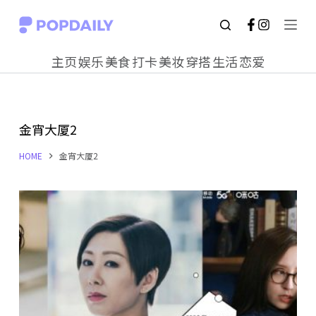
S
k
主页
娱乐
美食
打卡
美妆
穿搭
生活
恋爱
i
p
t
金宵大厦2
o
c
HOME
金宵大厦2
o
n
t
e
n
t