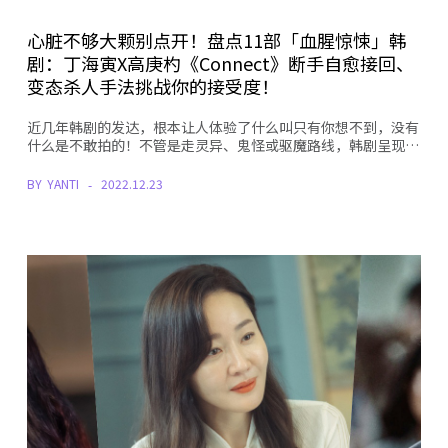
心脏不够大颗别点开！盘点11部「血腥惊悚」韩
剧：丁海寅X高庚杓《Connect》断手自愈接回、
变态杀人手法挑战你的接受度！
近几年韩剧的发达，根本让人体验了什么叫只有你想不到，没有
什么是不敢拍的！不管是走灵异、鬼怪或驱魔路线，韩剧呈现…
BY
YANTI
2022.12.23