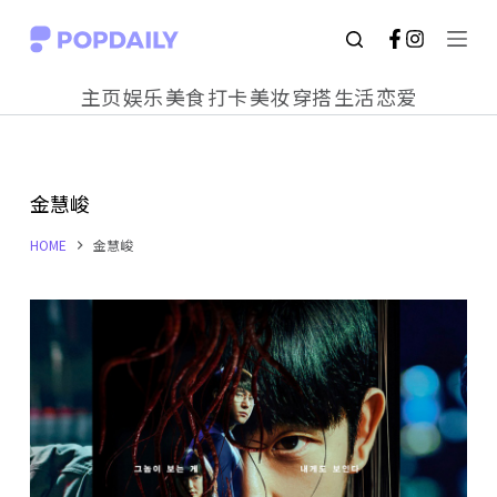
S
k
主页
娱乐
美食
打卡
美妆
穿搭
生活
恋爱
i
p
t
金慧峻
o
c
HOME
金慧峻
o
n
t
e
n
t