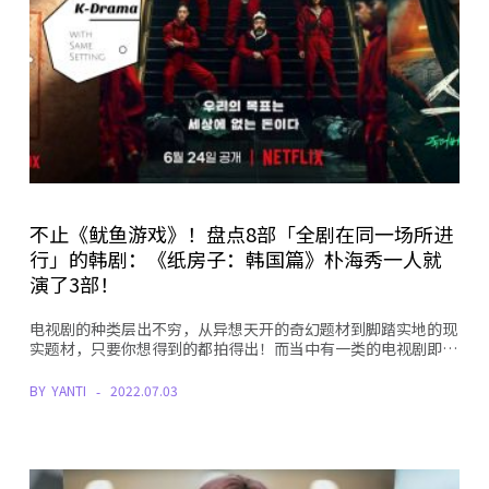
不止《鱿鱼游戏》！盘点8部「全剧在同一场所进
行」的韩剧：《纸房子：韩国篇》朴海秀一人就
演了3部！
电视剧的种类层出不穷，从异想天开的奇幻题材到脚踏实地的现
实题材，只要你想得到的都拍得出！而当中有一类的电视剧即…
BY
YANTI
2022.07.03