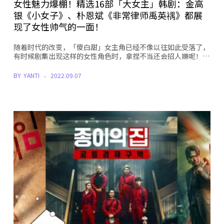
女性魅力爆棚！精选16部「大女主」韩剧：金高
银《小女子》、朴恩斌《非常律师禹英禑》都展
现了女性帅气的一面！
随着时代的改变，「傻白甜」女主角已经不像以往如此受落了，
有时候剧集出现这样的女性角色时，拿捏不当还会招人嫌呢！…
BY
YANTI
2022.09.07