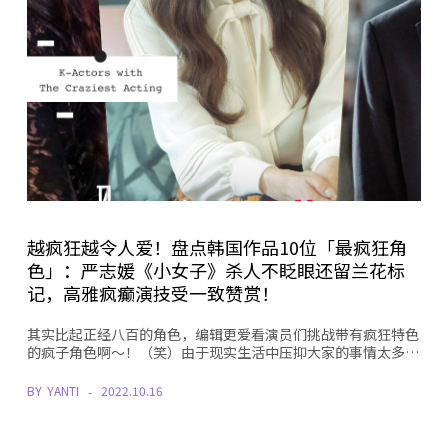
越疯狂越令人爱！盘点韩国作品10位「最疯狂角
色」：严志媛《小女子》杀人不眨眼还留兰花标
记，高雅疯癫演技受一致赞赏！
其实比起正经八百的角色，编辑更爱看演员们挑战带有疯狂特色
的疯子角色啊～！（笑）由于现实生活中压抑大家的事情太多…
BY
YANTI
2022.10.16