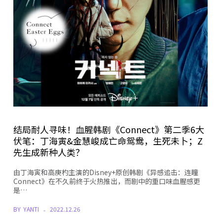
结局耐人寻味！血腥韩剧《Connect》第二季6大
伏笔：丁海寅&金慧峻成亡命鸳鸯，生死未卜；Z
先生成新种人类？
由丁海寅和高庚杓主演的Disney+原创韩剧《异感追击：连瞳
Connect》在不久前终于火热推出，而剧中的重口味血腥感更
是…
BY
YANTI
2022.12.26