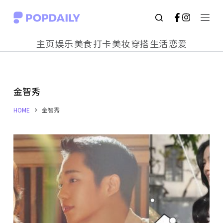
S
k
主页
娱乐
美食
打卡
美妆
穿搭
生活
恋爱
i
p
t
金智秀
o
c
HOME
金智秀
o
n
t
e
n
t