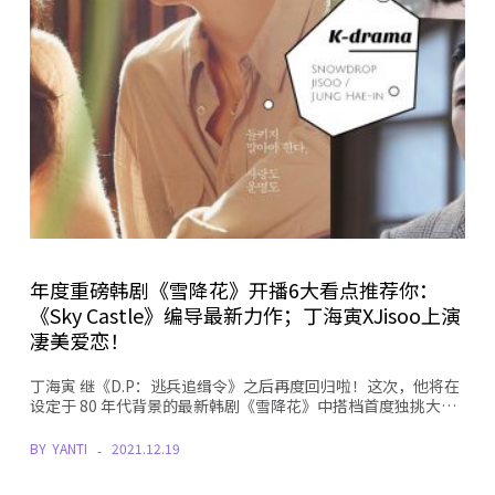
年度重磅韩剧《雪降花》开播6大看点推荐你：
《Sky Castle》编导最新力作；丁海寅XJisoo上演
凄美爱恋！
丁海寅 继《D.P：逃兵追缉令》之后再度回归啦！这次，他将在
设定于 80 年代背景的最新韩剧《雪降花》中搭档首度独挑大…
BY
YANTI
2021.12.19