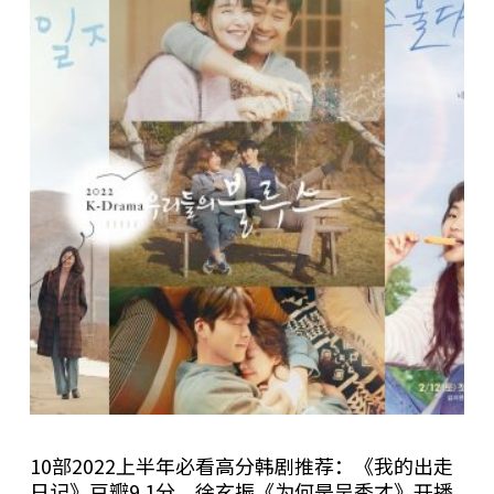
10部2022上半年必看高分韩剧推荐：《我的出走
日记》豆瓣9.1分，徐玄振《为何是吴秀才》开播