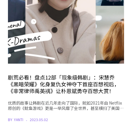
剧荒必看！盘点12部「现象级韩剧」：宋慧乔
《黑暗荣耀》化身复仇女神夺下首座百想视后，
《非常律师禹英禑》让朴恩斌勇夺百想大赏！
优质的故事让韩剧在近几年走向了国际，就如2021年由 Netflix
原创的《鱿鱼游戏》更是一举风靡了全世界，甚至横扫了美国…
BY
YANTI
2023.05.02