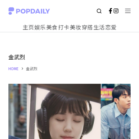
S
k
主页
娱乐
美食
打卡
美妆
穿搭
生活
恋爱
i
p
t
金武烈
o
c
HOME
金武烈
o
n
t
e
n
t