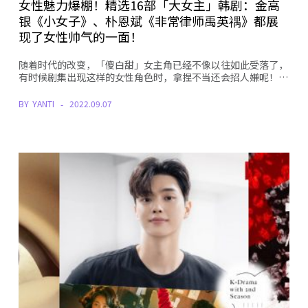
女性魅力爆棚！精选16部「大女主」韩剧：金高
银《小女子》、朴恩斌《非常律师禹英禑》都展
现了女性帅气的一面！
随着时代的改变，「傻白甜」女主角已经不像以往如此受落了，
有时候剧集出现这样的女性角色时，拿捏不当还会招人嫌呢！…
BY
YANTI
2022.09.07