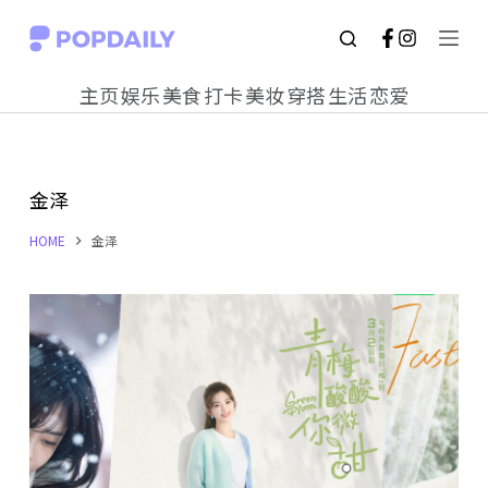
S
k
主页
娱乐
美食
打卡
美妆
穿搭
生活
恋爱
i
p
t
金泽
o
c
HOME
金泽
o
n
t
e
n
t