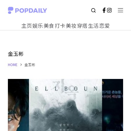
S
k
主页
娱乐
美食
打卡
美妆
穿搭
生活
恋爱
i
p
t
金玉彬
o
c
HOME
金玉彬
o
n
t
e
n
t