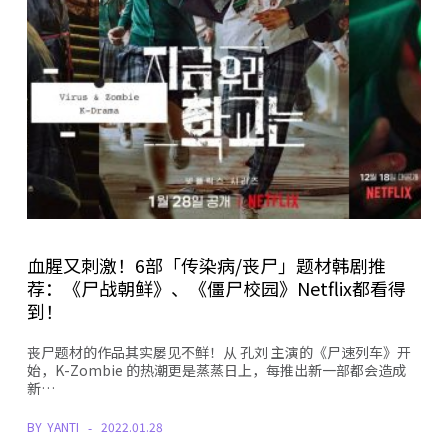
血腥又刺激！6部「传染病/丧尸」题材韩剧推
荐：《尸战朝鲜》、《僵尸校园》Netflix都看得
到！
丧尸题材的作品其实屡见不鲜！从 孔刘 主演的《尸速列车》开
始，K-Zombie 的热潮更是蒸蒸日上，每推出新一部都会造成
新…
BY
YANTI
2022.01.28