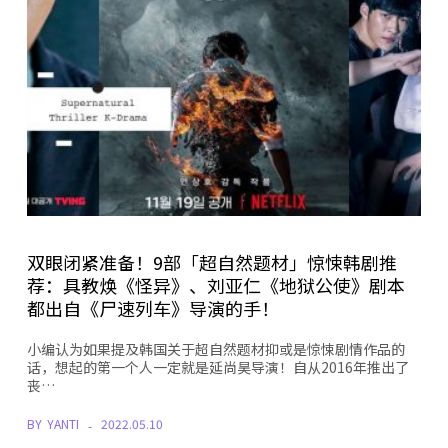
双眼闭紧准备！9部「超自然题材」惊悚韩剧推
荐：具教焕《怪异》、刘亚仁《地狱公使》剧本
都出自《尸速列车》导演的手！
小编认为如果提及韩国关于超自然题材抑或是惊悚剧情作品的
话，想起的第一个人一定就是延尚昊导演！自从2016年推出了
丧…
BY
YANTI
2022.05.10