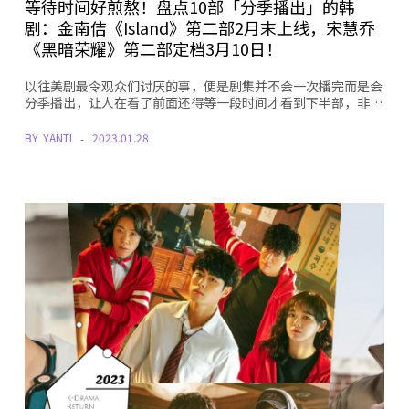
等待时间好煎熬！盘点10部「分季播出」的韩
剧：金南佶《Island》第二部2月末上线，宋慧乔
《黑暗荣耀》第二部定档3月10日！
以往美剧最令观众们讨厌的事，便是剧集并不会一次播完而是会
分季播出，让人在看了前面还得等一段时间才看到下半部，非…
BY
YANTI
2023.01.28