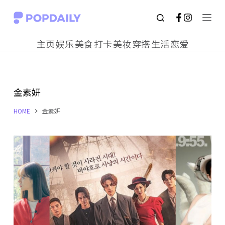
S
k
主页
娱乐
美食
打卡
美妆
穿搭
生活
恋爱
i
p
t
金素妍
o
c
HOME
金素妍
o
n
t
e
n
t