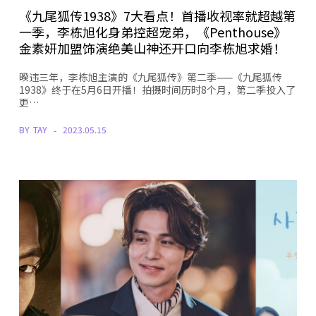
《九尾狐传1938》7大看点！首播收视率就超越第
一季，李栋旭化身弟控超宠弟，《Penthouse》
金素妍加盟饰演绝美山神还开口向李栋旭求婚！
暌违三年，李栋旭主演的《九尾狐传》第二季——《九尾狐传
1938》终于在5月6日开播！拍摄时间历时8个月，第二季投入了
更…
BY
TAY
2023.05.15