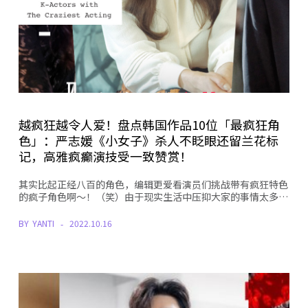
越疯狂越令人爱！盘点韩国作品10位「最疯狂角
色」：严志媛《小女子》杀人不眨眼还留兰花标
记，高雅疯癫演技受一致赞赏！
其实比起正经八百的角色，编辑更爱看演员们挑战带有疯狂特色
的疯子角色啊～！（笑）由于现实生活中压抑大家的事情太多…
BY
YANTI
2022.10.16