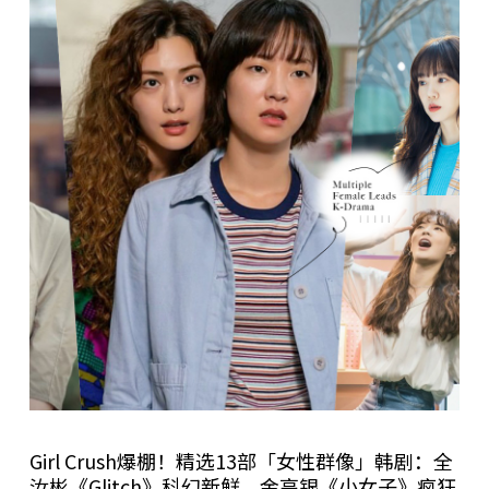
Girl Crush爆棚！精选13部「女性群像」韩剧：全
汝彬《Glitch》科幻新鲜、金高银《小女子》疯狂