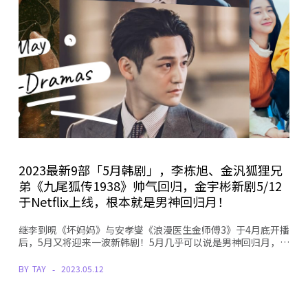
2023最新9部「5月韩剧」，李栋旭、金汎狐狸兄
弟《九尾狐传1938》帅气回归，金宇彬新剧5/12
于Netflix上线，根本就是男神回归月！
继李到晛《坏妈妈》与安孝燮《浪漫医生金师傅3》于4月底开播
后，5月又将迎来一波新韩剧！5月几乎可以说是男神回归月，…
BY
TAY
2023.05.12