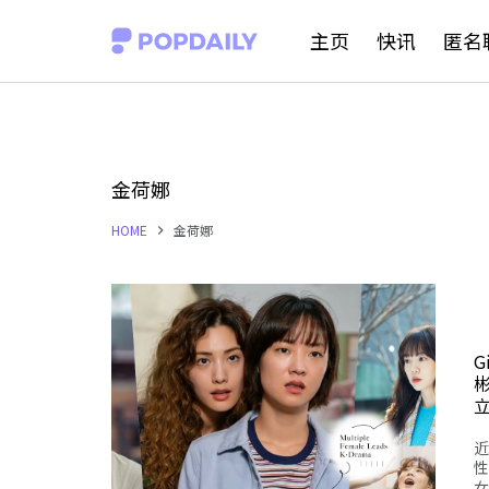
S
主页
快讯
匿名
k
i
p
t
金荷娜
o
HOME
金荷娜
c
o
n
t
G
彬
e
n
近
t
性
女