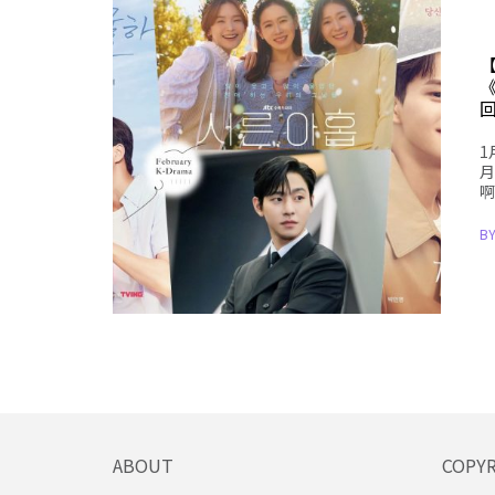
【
1
月
啊
B
ABOUT
COPY