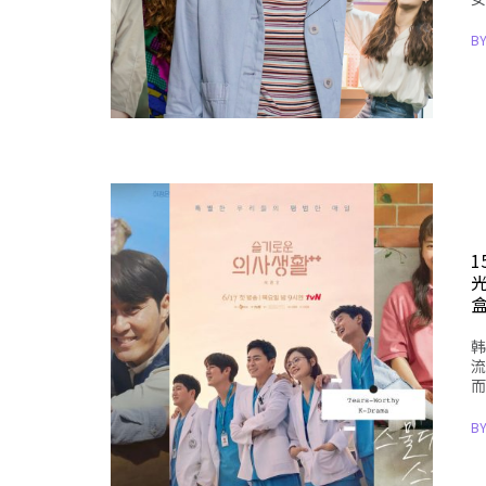
B
韩
流
而
B