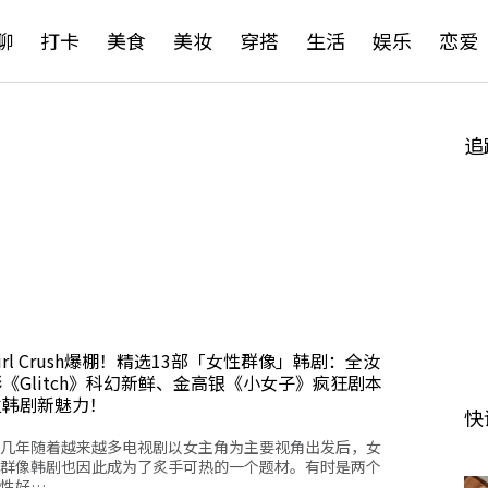
聊
打卡
美食
美妆
穿搭
生活
娱乐
恋爱
追
irl Crush爆棚！精选13部「女性群像」韩剧：全汝
《Glitch》科幻新鲜、金高银《小女子》疯狂剧本
立韩剧新魅力！
快
几年随着越来越多电视剧以女主角为主要视角出发后，女
群像韩剧也因此成为了炙手可热的一个题材。有时是两个
性好…