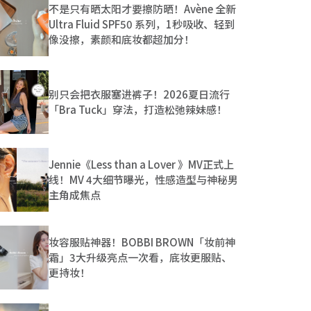
不是只有晒太阳才要擦防晒！Avène 全新
Ultra Fluid SPF50 系列，1秒吸收、轻到
像没擦，素颜和底妆都超加分！
别只会把衣服塞进裤子！2026夏日流行
「Bra Tuck」穿法，打造松弛辣妹感！
Jennie《Less than a Lover 》MV正式上
线！MV 4大细节曝光，性感造型与神秘男
主角成焦点
妆容服贴神器！BOBBI BROWN「妆前神
霜」3大升级亮点一次看，底妆更服贴、
更持妆！