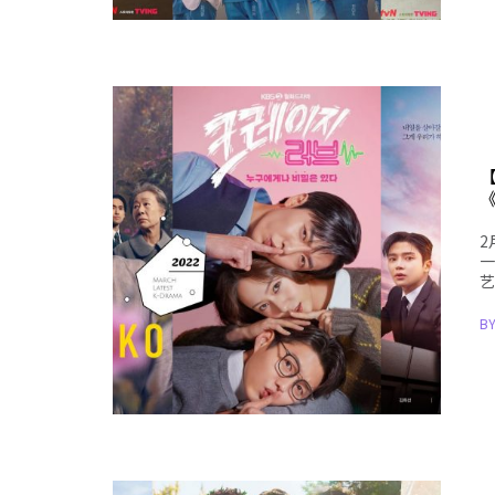
【
《
2
一
艺
B