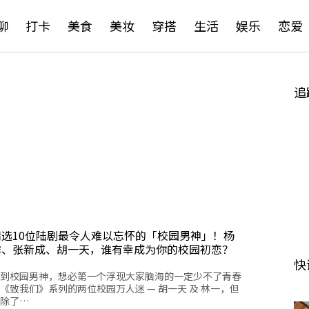
聊
打卡
美食
美妆
穿搭
生活
娱乐
恋爱
追
精选10位陆剧最令人难以忘怀的「校园男神」！杨
洋、张新成、胡一天，谁有幸成为你的校园初恋？
快
到校园男神，想必第一个浮现大家脑海的一定少不了青春
《致我们》系列的两位校园万人迷 — 胡一天 及 林一，但
除了…