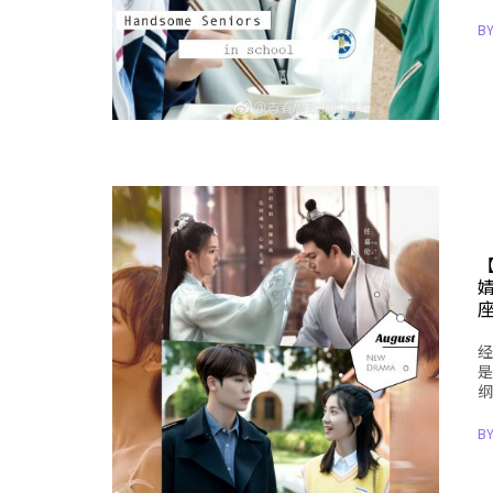
B
经
是
纲
B