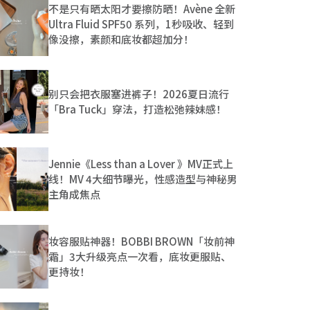
不是只有晒太阳才要擦防晒！Avène 全新
Ultra Fluid SPF50 系列，1秒吸收、轻到
像没擦，素颜和底妆都超加分！
别只会把衣服塞进裤子！2026夏日流行
「Bra Tuck」穿法，打造松弛辣妹感！
Jennie《Less than a Lover 》MV正式上
线！MV 4大细节曝光，性感造型与神秘男
主角成焦点
妆容服贴神器！BOBBI BROWN「妆前神
霜」3大升级亮点一次看，底妆更服贴、
更持妆！