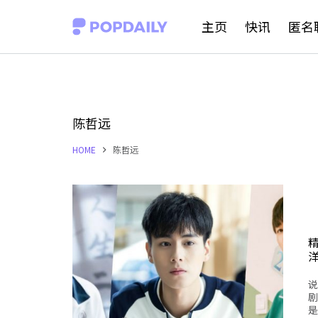
S
主页
快讯
匿名
k
i
p
t
陈哲远
o
HOME
陈哲远
c
o
n
t
e
n
说
t
剧
是