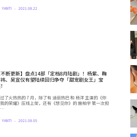
Y
YANTI
2021.08.22
【不断更新】盘点14部「定档8月陆剧」！杨紫、鞠
婧祎、吴宣仪有望陆续回归争夺「甜宠剧女王」宝
座！
过了火热热的 7 月，除了有 迪丽热巴 和 杨洋 主演的《你
我的荣耀》压线上架，还有《想见你》的 施柏宇 第一次担
…
Y
YANTI
2021.08.05