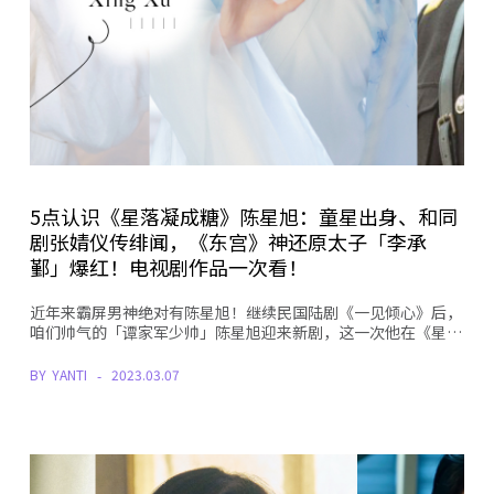
5点认识《星落凝成糖》陈星旭：童星出身、和同
剧张婧仪传绯闻，《东宫》神还原太子「李承
鄞」爆红！电视剧作品一次看！
近年来霸屏男神绝对有陈星旭！继续民国陆剧《一见倾心》后，
咱们帅气的「谭家军少帅」陈星旭迎来新剧，这一次他在《星…
BY
YANTI
2023.03.07