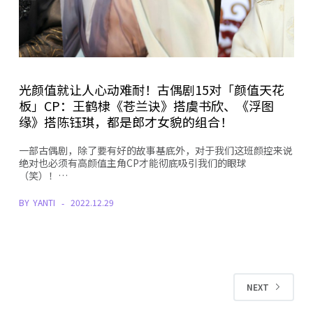
光颜值就让人心动难耐！古偶剧15对「颜值天花
板」CP：王鹤棣《苍兰诀》搭虞书欣、《浮图
缘》搭陈钰琪，都是郎才女貌的组合！
一部古偶剧，除了要有好的故事基底外，对于我们这班颜控来说
绝对也必须有高颜值主角CP才能彻底吸引我们的眼球
（笑）！…
BY
YANTI
2022.12.29
NEXT