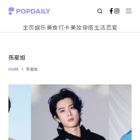
S
k
主页
娱乐
美食
打卡
美妆
穿搭
生活
恋爱
i
p
t
陈星旭
o
c
HOME
陈星旭
o
n
t
e
n
t