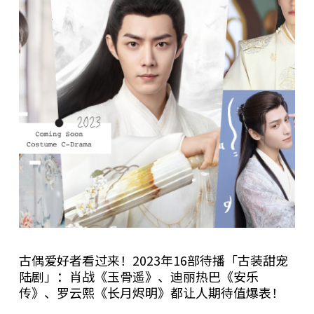
古偶爱好者看过来！2023年16部待播「古装甜宠
陆剧」：肖战《玉骨遥》、迪丽热巴《安乐
传》、罗云熙《长月烬明》都让人期待值爆表！