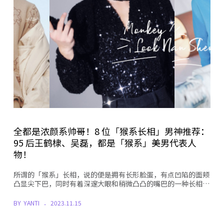
全都是浓颜系帅哥！8 位「猴系长相」男神推荐：
95 后王鹤棣、吴磊，都是「猴系」美男代表人
物！
所谓的「猴系」长相，说的便是拥有长形脸蛋，有点凹陷的面颊
凸显尖下巴，同时有着深邃大眼和稍微凸凸的嘴巴的一种长相…
BY
YANTI
2023.11.15