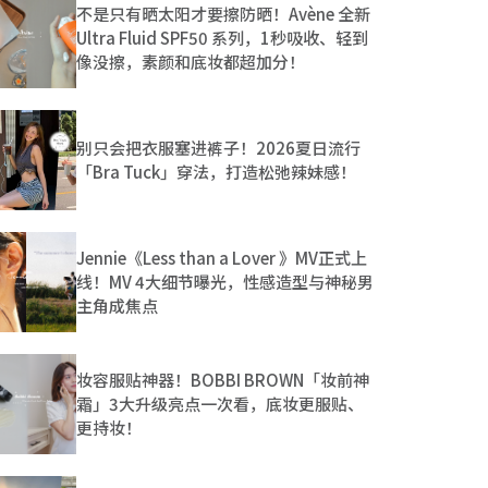
不是只有晒太阳才要擦防晒！Avène 全新
Ultra Fluid SPF50 系列，1秒吸收、轻到
像没擦，素颜和底妆都超加分！
别只会把衣服塞进裤子！2026夏日流行
「Bra Tuck」穿法，打造松弛辣妹感！
Jennie《Less than a Lover 》MV正式上
线！MV 4大细节曝光，性感造型与神秘男
主角成焦点
妆容服贴神器！BOBBI BROWN「妆前神
霜」3大升级亮点一次看，底妆更服贴、
更持妆！