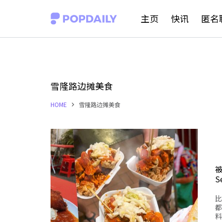
S
主页
快讯
匿名
k
i
p
t
雪隆路边摊美食
o
HOME
雪隆路边摊美食
c
o
n
t
e
S
n
比
t
都
料