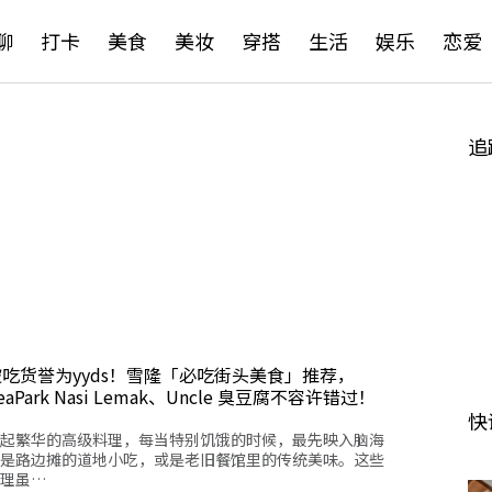
聊
打卡
美食
美妆
穿搭
生活
娱乐
恋爱
追
被吃货誉为yyds！雪隆「必吃街头美食」推荐，
eaPark Nasi Lemak、Uncle 臭豆腐不容许错过！
快
起繁华的高级料理，每当特别饥饿的时候，最先映入脑海
是路边摊的道地小吃，或是老旧餐馆里的传统美味。这些
理虽…