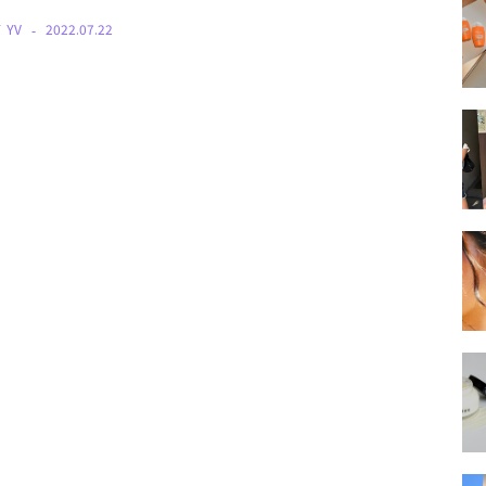
Y
YV
2022.07.22