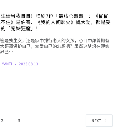
来生请当我哥哥！陆剧7位「最贴心哥哥」：《偷偷
藏不住》马伯骞、《我的人间烟火》魏大勋，都是妥
妥的「宠妹狂魔」！
管是独生女，还是家中排行老大的女孩，心目中都曾拥有
大哥哥保护自己，宠爱自己的幻想吧？虽然这梦想在现实
界已…
Y
YANTI
2023.08.13
2
3
NEXT