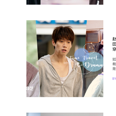
赵
如
裁
是
B