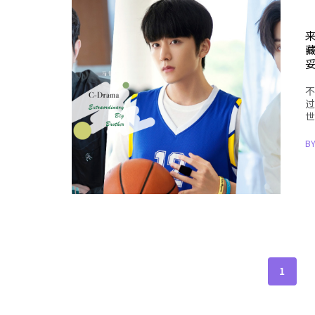
不
过
世
B
1