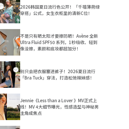
2026韩国夏日流行色公开！「千禧薄荷绿
穿搭」公式，女生衣柜里的清新C位！
不是只有晒太阳才要擦防晒！Avène 全新
Ultra Fluid SPF50 系列，1秒吸收、轻到
像没擦，素颜和底妆都超加分！
别只会把衣服塞进裤子！2026夏日流行
「Bra Tuck」穿法，打造松弛辣妹感！
Jennie《Less than a Lover 》MV正式上
线！MV 4大细节曝光，性感造型与神秘男
主角成焦点