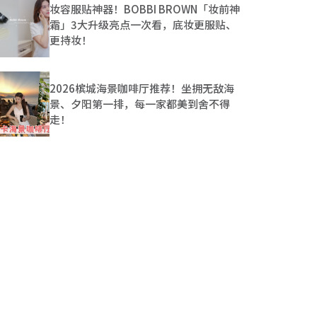
妆容服贴神器！BOBBI BROWN「妆前神
霜」3大升级亮点一次看，底妆更服贴、
更持妆！
2026槟城海景咖啡厅推荐！坐拥无敌海
景、夕阳第一排，每一家都美到舍不得
走！