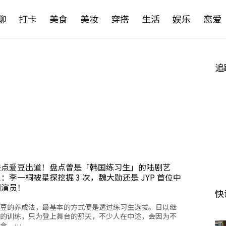
聊
打卡
美食
美妆
穿搭
生活
娱乐
恋爱
追
差点爱豆出道！盘点曾是「韩国练习生」的陆剧艺
：李一桐被星探挖掘 3 次，魏大勋还是 JYP 首位中
国演员！
快
豆的养成法，最基本的方式便是透过练习生选拔。日以继
的训练，只为登上舞台的那天，不少人在中途，会因为不
合，…