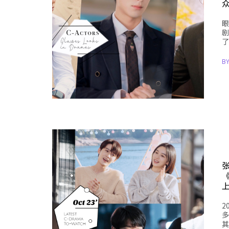
眼
剧
了
B
2
多
其