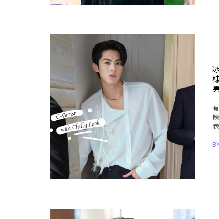
有
候
表
B