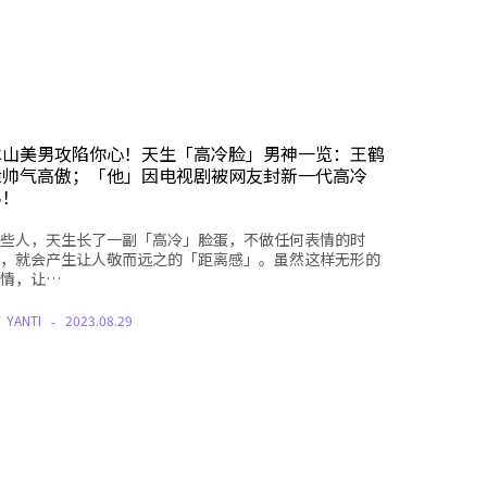
冰山美男攻陷你心！天生「高冷脸」男神一览：王鹤
棣帅气高傲；「他」因电视剧被网友封新一代高冷
男！
些人，天生长了一副「高冷」脸蛋，不做任何表情的时
，就会产生让人敬而远之的「距离感」。虽然这样无形的
情，让…
Y
YANTI
2023.08.29