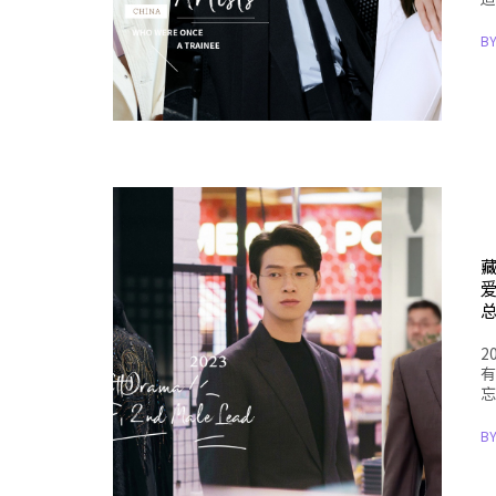
B
2
有
忘
B