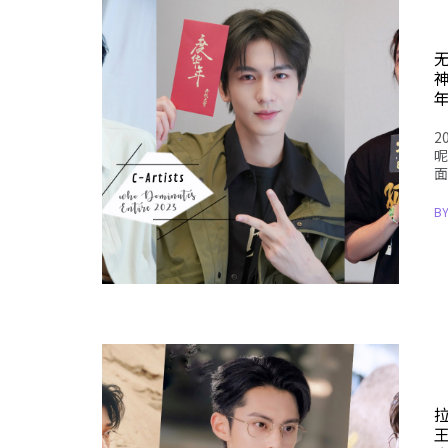
无
2
呢
面
B