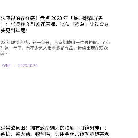
法忽视的存在感！盘点 2023 年「最显眼霸屏男
神」：张凌赫 3 部剧连着播，这位「霸总」让观众从
年头见到年尾！
023 年即将完结，这一年来，大家都被哪一位男神偷走了心
？这一年里，有不少艺人带着多部作品，持续出现在观众
前…
Y
YANTI
2023.10.20
拉满禁欲氛围！拥有致命魅力的陆剧「眼镜男神」：
王鹤棣、魏大勋、魏哲鸣，只用金丝眼镜就能魅惑观