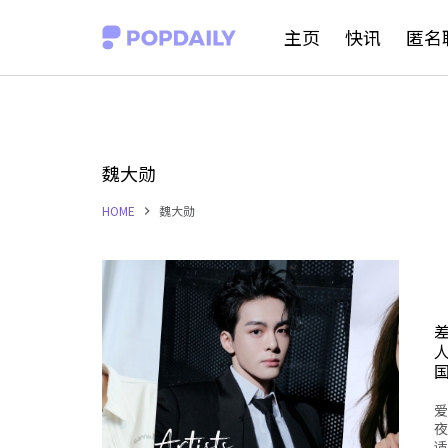
S
主页
快讯
匿名
k
i
p
t
魏大勋
o
HOME
魏大勋
c
o
n
t
人
e
n
爱
t
夜
适