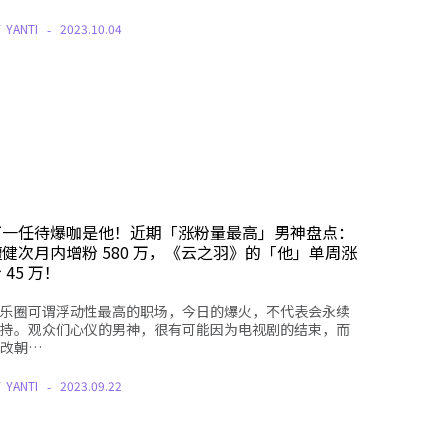
Y
YANTI
2023.10.04
下一任待爆咖是他！近期「涨粉量最高」男神盘点：
檀健次月内增粉 580 万，《云之羽》的「他」单周涨
 45 万！
乐圈可谓浮动性最高的职场，今日的爆火，不代表会永续
持。观众们心仪的男神，很有可能因为电视剧的结束，而
改朝…
Y
YANTI
2023.09.22