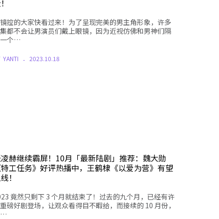
众！
镜控的大家快看过来！为了呈现完美的男主角形象，许多
集都不会让男演员们戴上眼镜，因为近视仿佛和男神们隔
一个…
Y
YANTI
2023.10.18
张凌赫继续霸屏！10月「最新陆剧」推荐：魏大勋
《特工任务》好评热播中，王鹤棣《以爱为营》有望
上线！
023 竟然只剩下 3 个月就结束了！过去的九个月，已经有许
重磅好剧登场，让观众看得目不暇给，而接续的 10 月份，
…