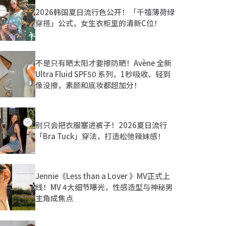
2026韩国夏日流行色公开！「千禧薄荷绿
穿搭」公式，女生衣柜里的清新C位！
不是只有晒太阳才要擦防晒！Avène 全新
Ultra Fluid SPF50 系列，1秒吸收、轻到
像没擦，素颜和底妆都超加分！
别只会把衣服塞进裤子！2026夏日流行
「Bra Tuck」穿法，打造松弛辣妹感！
Jennie《Less than a Lover 》MV正式上
线！MV 4大细节曝光，性感造型与神秘男
主角成焦点