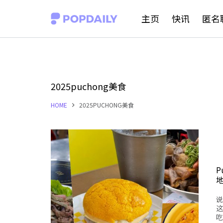
S
主页
快讯
匿名
k
i
p
t
2025puchong美食
o
HOME
2025PUCHONG美食
c
o
n
t
P
e
n
说
t
这
吃