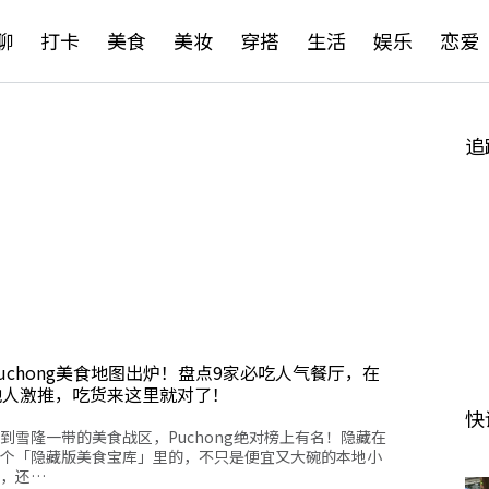
聊
打卡
美食
美妆
穿搭
生活
娱乐
恋爱
追
uchong美食地图出炉！盘点9家必吃人气餐厅，在
地人激推，吃货来这里就对了！
快
到雪隆一带的美食战区，Puchong绝对榜上有名！隐藏在
个「隐藏版美食宝库」里的，不只是便宜又大碗的本地小
，还…