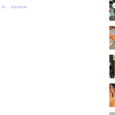
Y
YV
2025.09.04