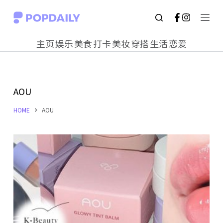
S
k
主页
娱乐
美食
打卡
美妆
穿搭
生活
恋爱
i
p
t
AOU
o
c
HOME
AOU
o
n
t
e
n
t